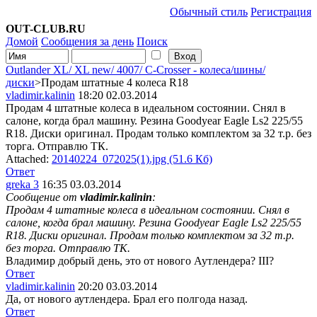
Обычный стиль
Регистрация
OUT-CLUB.RU
Домой
Сообщения за день
Поиск
Outlander XL/ XL new/ 4007/ C-Сrosser - колеса/шины/
диски
>Продам штатные 4 колеса R18
vladimir.kalinin
18:20 02.03.2014
Продам 4 штатные колеса в идеальном состоянии. Снял в
салоне, когда брал машину. Резина Goodyear Eagle Ls2 225/55
R18. Диски оригинал. Продам только комплектом за 32 т.р. без
торга. Отправлю ТК.
Attached:
20140224_072025(1).jpg (51.6 Кб)
Ответ
greka 3
16:35 03.03.2014
Сообщение от
vladimir.kalinin
:
Продам 4 штатные колеса в идеальном состоянии. Снял в
салоне, когда брал машину. Резина Goodyear Eagle Ls2 225/55
R18. Диски оригинал. Продам только комплектом за 32 т.р.
без торга. Отправлю ТК.
Владимир добрый день, это от нового Аутлендера? III?
Ответ
vladimir.kalinin
20:20 03.03.2014
Да, от нового аутлендера. Брал его полгода назад.
Ответ