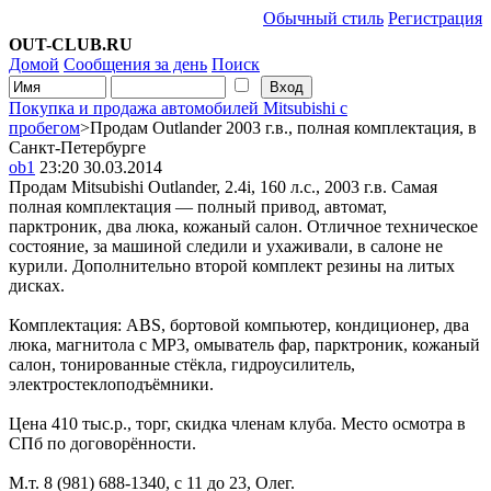
Обычный стиль
Регистрация
OUT-CLUB.RU
Домой
Сообщения за день
Поиск
Покупка и продажа автомобилей Mitsubishi с
пробегом
>Продам Outlander 2003 г.в., полная комплектация, в
Санкт-Петербурге
ob1
23:20 30.03.2014
Продам Mitsubishi Outlander, 2.4i, 160 л.с., 2003 г.в. Самая
полная комплектация — полный привод, автомат,
парктроник, два люка, кожаный салон. Отличное техническое
состояние, за машиной следили и ухаживали, в салоне не
курили. Дополнительно второй комплект резины на литых
дисках.
Комплектация: ABS, бортовой компьютер, кондиционер, два
люка, магнитола с MP3, омыватель фар, парктроник, кожаный
салон, тонированные стёкла, гидроусилитель,
электростеклоподъёмники.
Цена 410 тыс.р., торг, скидка членам клуба. Место осмотра в
СПб по договорённости.
М.т. 8 (981) 688-1340, с 11 до 23, Олег.