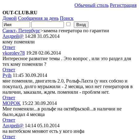
Обычный стиль
Регистрация
OUT-CLUB.RU
Домой
Сообщения за день
Поиск
Санкт- Петербург
>замена генератора по гарантии
Андрей@
14:28 31.05.2014
кому поменяли
Ответ
vkorolev78
19:28 02.06.2014
Интересное развитие темы . Это вопрос , или это раздел для
тех кому поменяли ?
Ответ
Pyih
11:45 30.09.2014
мне поменяли, двигатель 2.0, Рольф-Лахта (у них собсно и
покупал), долго мурыжили - 2 месяца, мол нет генераторов в
наличии, заказали, ждем. поменяли - проблем нет.
Ответ
MOPOK
15:22 30.09.2014
Мне поменяли...в рольфе на октябрьской...в наличии не
было,ждал 4 месяца
Ответ
Андрей@
14:14 05.10.2014
на витебском меняют есть у кого инфа
Ответ