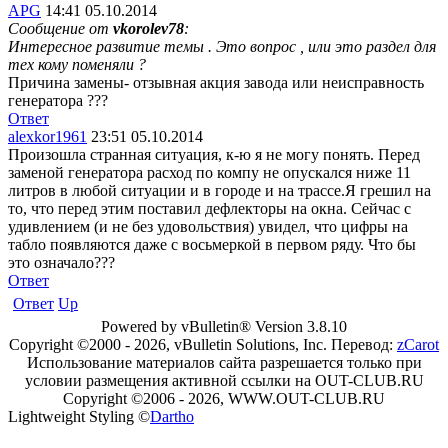
APG
14:41 05.10.2014
Сообщение от
vkorolev78
:
Интересное развитие темы . Это вопрос , или это раздел для
тех кому поменяли ?
Причина замены- отзывная акция завода или неисправность
генератора ???
Ответ
alexkor1961
23:51 05.10.2014
Произошла странная ситуация, к-ю я не могу понять. Перед
заменой генератора расход по компу не опускался ниже 11
литров в любой ситуации и в городе и на трассе.Я грешил на
то, что перед этим поставил дефлекторы на окна. Сейчас с
удивлением (и не без удовольствия) увидел, что цифры на
табло появляются даже с восьмеркой в первом ряду. Что бы
это означало???
Ответ
Ответ
Up
Powered by vBulletin® Version 3.8.10
Copyright ©2000 - 2026, vBulletin Solutions, Inc. Перевод:
zCarot
Использование материалов сайта разрешается только при
условии размещения активной ссылки на OUT-CLUB.RU
Copyright ©2006 - 2026, WWW.OUT-CLUB.RU
Lightweight Styling ©
Dartho