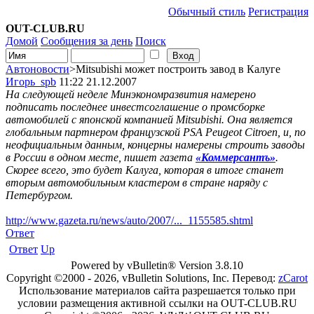
Обычный стиль
Регистрация
OUT-CLUB.RU
Домой
Сообщения за день
Поиск
Автоновости
>Mitsubishi может построить завод в Калуге
Игорь_spb
11:22 21.12.2007
На следующей неделе Минэкономразвития намерено
подписать последнее инвестсоглашение о промсборке
автомобилей с японской компанией Mitsubishi. Она является
глобальным партнером французской PSA Peugeot Citroen, и, по
неофициальным данным, концерны намерены строить заводы
в России в одном месте, пишет газета
«Коммерсантъ»
.
Скорее всего, это будет Калуга, которая в итоге станет
вторым автомобильным кластером в стране наряду с
Петербургом.
http://www.gazeta.ru/news/auto/2007/..._1155585.shtml
Ответ
Ответ
Up
Powered by vBulletin® Version 3.8.10
Copyright ©2000 - 2026, vBulletin Solutions, Inc. Перевод:
zCarot
Использование материалов сайта разрешается только при
условии размещения активной ссылки на OUT-CLUB.RU