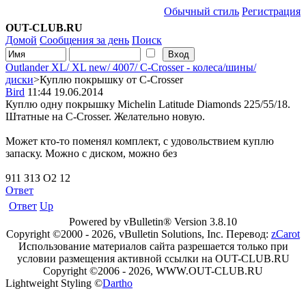
Обычный стиль
Регистрация
OUT-CLUB.RU
Домой
Сообщения за день
Поиск
Outlander XL/ XL new/ 4007/ C-Сrosser - колеса/шины/
диски
>Куплю покрышку от C-Crosser
Bird
11:44 19.06.2014
Куплю одну покрышку Michelin Latitude Diamonds 225/55/18.
Штатные на C-Crosser. Желательно новую.
Может кто-то поменял комплект, с удовольствием куплю
запаску. Можно с диском, можно без
911 З1З О2 12
Ответ
Ответ
Up
Powered by vBulletin® Version 3.8.10
Copyright ©2000 - 2026, vBulletin Solutions, Inc. Перевод:
zCarot
Использование материалов сайта разрешается только при
условии размещения активной ссылки на OUT-CLUB.RU
Copyright ©2006 - 2026, WWW.OUT-CLUB.RU
Lightweight Styling ©
Dartho