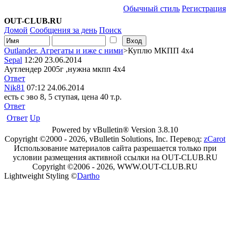
Обычный стиль
Регистрация
OUT-CLUB.RU
Домой
Сообщения за день
Поиск
Outlander. Агрегаты и иже с ними
>Куплю МКПП 4х4
Sepal
12:20 23.06.2014
Аутлендер 2005г ,нужна мкпп 4х4
Ответ
Nik81
07:12 24.06.2014
есть с эво 8, 5 ступая, цена 40 т.р.
Ответ
Ответ
Up
Powered by vBulletin® Version 3.8.10
Copyright ©2000 - 2026, vBulletin Solutions, Inc. Перевод:
zCarot
Использование материалов сайта разрешается только при
условии размещения активной ссылки на OUT-CLUB.RU
Copyright ©2006 - 2026, WWW.OUT-CLUB.RU
Lightweight Styling ©
Dartho