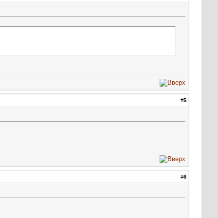
#
5
#
6