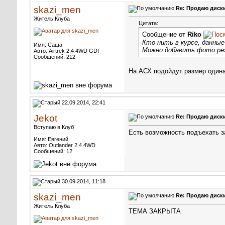
skazi_men
Re: Продаю диски 
Житель Клуба
Цитата:
Сообщение от
Riko
Кто нить в курсе, данные
Имя: Саша
Можно добавить фото ре
Авто: Airtrek 2.4 4WD GDI
Сообщений: 212
На АСХ подойдут размер один
22.09.2014, 22:41
Jekot
Re: Продаю диски 
Вступаю в Клуб
Есть возможность подъехать з
Имя: Евгений
Авто: Outlander 2.4 4WD
Сообщений: 12
30.09.2014, 11:18
skazi_men
Re: Продаю диски 
Житель Клуба
ТЕМА ЗАКРЫТА