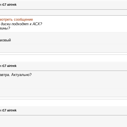
r17 airtrek
 диски подходят к АСХ?
зины?
аковый
r17 airtrek
автра. Актуально?
r17 airtrek