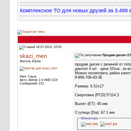
Комплексное ТО для новых друзей за 3.49
18.07.2014, 10:53
skazi_men
Продаю диски r17 
Житель Клуба
продам диски с резиной от mits
данлоп 4 шт . цена 10тыс. за в
Можно посмотреть район капот
Имя: Саша
8-906-706-43-36
Авто: Airtrek 2.4 4WD GDI
Сообщений: 212
Размер: 6.5Jx17
Сверловка (PCD):5*114,3
Вылет (ET): 45 мм
Ступица (Dia): 67.1 мм
Миниатюры