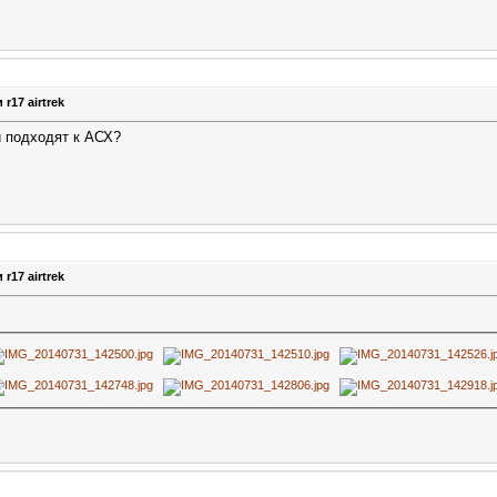
r17 airtrek
и подходят к АСХ?
r17 airtrek