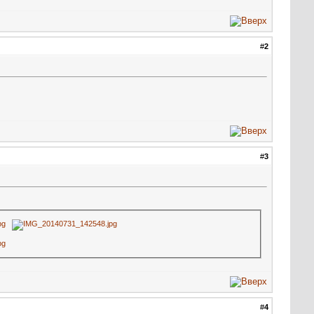
#
2
#
3
#
4