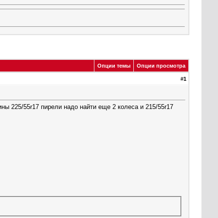
Опции темы
Опции просмотра
#
1
зины 225/55r17 пирели надо найти еще 2 колеса и 215/55r17