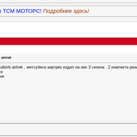
9 в ТСМ МОТОРС!
Подробнее здесь!
airtrek
ubishi airtrek , митсубиси аиртрек ездил на них 3 сезона . 2 комлекта ре
се
ня