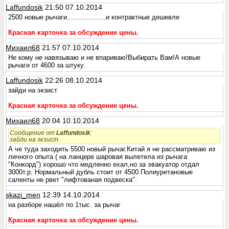
Laffundosik
21:50 07.10.2014
2500 новые рычаги...................и контрактные дешевле
Красная карточка за обсуждение цены.
Михаил68
21:57 07.10.2014
Не кому не навязываю и не впариваю!Выбирать Вам!А новые
рычаги от 4600 за штуку.
Laffundosik
22:26 08.10.2014
зайди на экзист
Красная карточка за обсуждение цены.
Михаил68
20:04 10.10.2014
Сообщение от
Laffundosik
:
зайди на экзист
А че туда заходить 5500 новый рычаг.Китай я не рассматриваю из
личного опыта ( на ланцере шаровая вылетела из рычага
"Конкорд") хорошо что медленно ехал,но за эвакуатор отдал
3000т.р. Нормальный дубль стоит от 4500.Полиуретановые
саленты не рвет "лифтованая подвеска".
skazi_men
12:39 14.10.2014
на разборе нашёл по 1тыс. за рычаг
Красная карточка за обсуждение цены.