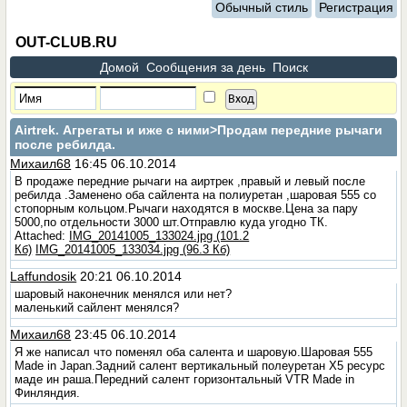
Обычный стиль
Регистрация
OUT-CLUB.RU
Домой
Сообщения за день
Поиск
Airtrek. Агрегаты и иже с ними
>Продам передние рычаги
после ребилда.
Михаил68
16:45 06.10.2014
В продаже передние рычаги на аиртрек ,правый и левый после
ребилда .Заменено оба сайлента на полиуретан ,шаровая 555 со
стопорным кольцом.Рычаги находятся в москве.Цена за пару
5000,по отдельности 3000 шт.Отправлю куда угодно ТК.
Attached:
IMG_20141005_133024.jpg (101.2
Кб)
IMG_20141005_133034.jpg (96.3 Кб)
Laffundosik
20:21 06.10.2014
шаровый наконечник менялся или нет?
маленький сайлент менялся?
Михаил68
23:45 06.10.2014
Я же написал что поменял оба салента и шаровую.Шаровая 555
Made in Japan.Задний салент вертикальный полеуретан Х5 ресурс
маде ин раша.Передний салент горизонтальный VTR Made in
Финляндия.