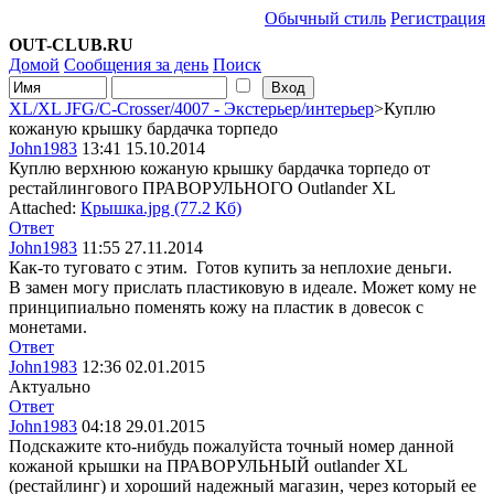
Обычный стиль
Регистрация
OUT-CLUB.RU
Домой
Сообщения за день
Поиск
XL/XL JFG/C-Crosser/4007 - Экстерьер/интерьер
>Куплю
кожаную крышку бардачка торпедо
John1983
13:41 15.10.2014
Куплю верхнюю кожаную крышку бардачка торпедо от
рестайлингового ПРАВОРУЛЬНОГО Outlander XL
Attached:
Крышка.jpg (77.2 Кб)
Ответ
John1983
11:55 27.11.2014
Как-то туговато с этим.
Готов купить за неплохие деньги.
В замен могу прислать пластиковую в идеале. Может кому не
принципиально поменять кожу на пластик в довесок с
монетами.
Ответ
John1983
12:36 02.01.2015
Актуально
Ответ
John1983
04:18 29.01.2015
Подскажите кто-нибудь пожалуйста точный номер данной
кожаной крышки на ПРАВОРУЛЬНЫЙ outlander XL
(рестайлинг) и хороший надежный магазин, через который ее