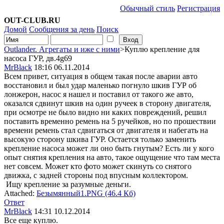
Обычный стиль
Регистрация
OUT-CLUB.RU
Домой
Сообщения за день
Поиск
Outlander. Агрегаты и иже с ними
>Куплю крепление для
насоса ГУР, дв.4g69
MrBlack
18:16 06.11.2014
Всем привет, ситуация в общем такая после аварии авто
восстановил и был удар маленько погнуло шкив ГУР об
лонжерон, насос я нашел и поставил от такого же авто,
оказался сдвинут шкив на один ручеек в сторону двигателя,
при осмотре не было видно ни каких повреждений,
решил
поставить временно ремень на 5 ручейков,
но по прошествии
времени ремень стал сдвигаться от двигателя и набегать на
высокую сторону шкива ГУР. Остается только заменить
крепление насоса может ли оно быть гнутым? Есть ли у кого
опыт снятия крепления на авто, такое ощущение что там места
нет совсем. Может кто фото может скинуть со снятого
движка, с задней стороны под впусным коллектором
.
Ищу крепление за разумные деньги.
Attached:
Безымянный1.PNG (46.4 Кб)
Ответ
MrBlack
14:31 10.12.2014
Все еще куплю.