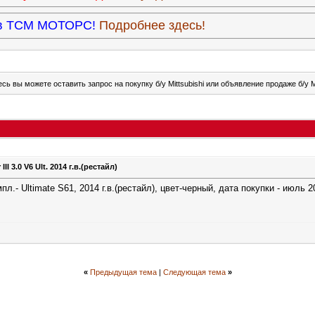
9 в ТСМ МОТОРС!
Подробнее здесь!
сь вы можете оставить запрос на покупку б/у Mittsubishi или объявление продаже б/у Mi
II 3.0 V6 Ult. 2014 г.в.(рестайл)
мпл.- Ultimate S61, 2014 г.в.(рестайл), цвет-черный, дата покупки - июль 
«
Предыдущая тема
|
Следующая тема
»