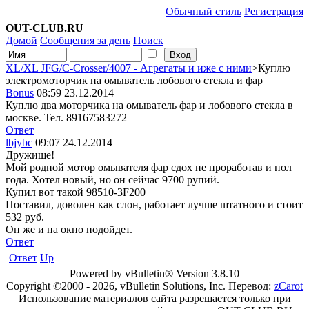
Обычный стиль
Регистрация
OUT-CLUB.RU
Домой
Сообщения за день
Поиск
XL/XL JFG/C-Crosser/4007 - Агрегаты и иже с ними
>Куплю
электромоторчик на омыватель лобового стекла и фар
Bonus
08:59 23.12.2014
Куплю два моторчика на омыватель фар и лобового стекла в
москве. Тел. 89167583272
Ответ
lbjybc
09:07 24.12.2014
Дружище!
Мой родной мотор омывателя фар сдох не проработав и пол
года. Хотел новый, но он сейчас 9700 рупий.
Купил вот такой 98510-3F200
Поставил, доволен как слон, работает лучше штатного и стоит
532 руб.
Он же и на окно подойдет.
Ответ
Ответ
Up
Powered by vBulletin® Version 3.8.10
Copyright ©2000 - 2026, vBulletin Solutions, Inc. Перевод:
zCarot
Использование материалов сайта разрешается только при