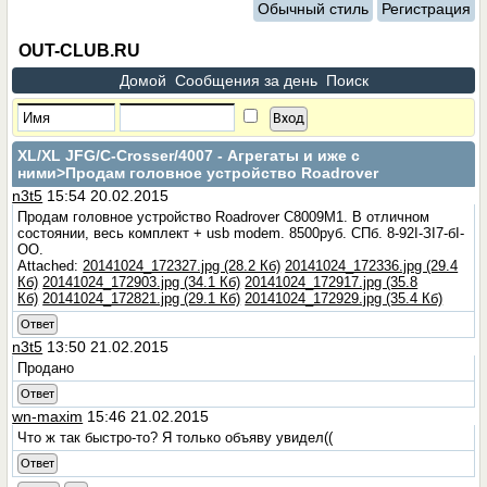
Обычный стиль
Регистрация
OUT-CLUB.RU
Домой
Сообщения за день
Поиск
XL/XL JFG/C-Crosser/4007 - Агрегаты и иже с
ними
>Продам головное устройство Roadrover
n3t5
15:54 20.02.2015
Продам головное устройство Roadrover C8009M1. В отличном
состоянии, весь комплект + usb modem. 8500руб. СПб. 8-92I-ЗI7-бI-
ОО.
Attached:
20141024_172327.jpg (28.2 Кб)
20141024_172336.jpg (29.4
Кб)
20141024_172903.jpg (34.1 Кб)
20141024_172917.jpg (35.8
Кб)
20141024_172821.jpg (29.1 Кб)
20141024_172929.jpg (35.4 Кб)
Ответ
n3t5
13:50 21.02.2015
Продано
Ответ
wn-maxim
15:46 21.02.2015
Что ж так быстро-то? Я только объяву увидел((
Ответ