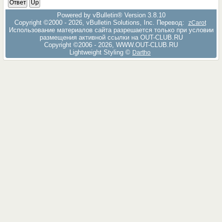
Ответ
Up
Powered by vBulletin® Version 3.8.10
Copyright ©2000 - 2026, vBulletin Solutions, Inc. Перевод:
zCarot
Использование материалов сайта разрешается только при условии
размещения активной ссылки на OUT-CLUB.RU
Copyright ©2006 - 2026, WWW.OUT-CLUB.RU
Lightweight Styling ©
Dartho