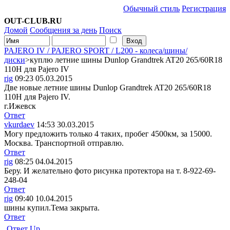
Обычный стиль
Регистрация
OUT-CLUB.RU
Домой
Сообщения за день
Поиск
PAJERO IV / PAJERO SPORT / L200 - колеса/шины/
диски
>куплю летние шины Dunlop Grandtrek AT20 265/60R18
110Н для Pajero IV
rig
09:23 05.03.2015
Две новые летние шины Dunlop Grandtrek AT20 265/60R18
110Н для Pajero IV.
г.Ижевск
Ответ
vkurdaev
14:53 30.03.2015
Могу предложить только 4 таких, пробег 4500км, за 15000.
Москва. Транспортной отправлю.
Ответ
rig
08:25 04.04.2015
Беру. И желательно фото рисунка протектора на т. 8-922-69-
248-04
Ответ
rig
09:40 10.04.2015
шины купил.Тема закрыта.
Ответ
Ответ
Up