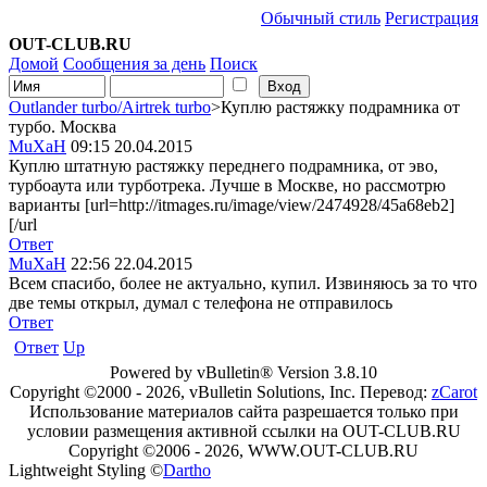
Обычный стиль
Регистрация
OUT-CLUB.RU
Домой
Сообщения за день
Поиск
Outlander turbo/Airtrek turbo
>Куплю растяжку подрамника от
турбо. Москва
MuXaH
09:15 20.04.2015
Куплю штатную растяжку переднего подрамника, от эво,
турбоаута или турботрека. Лучше в Москве, но рассмотрю
варианты [url=http://itmages.ru/image/view/2474928/45a68eb2]
[/url
Ответ
MuXaH
22:56 22.04.2015
Всем спасибо, более не актуально, купил. Извиняюсь за то что
две темы открыл, думал с телефона не отправилось
Ответ
Ответ
Up
Powered by vBulletin® Version 3.8.10
Copyright ©2000 - 2026, vBulletin Solutions, Inc. Перевод:
zCarot
Использование материалов сайта разрешается только при
условии размещения активной ссылки на OUT-CLUB.RU
Copyright ©2006 - 2026, WWW.OUT-CLUB.RU
Lightweight Styling ©
Dartho