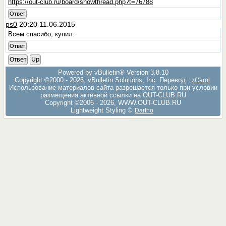
https://out-club.ru/board/showthread.php?t=76788
Ответ
ps0
20:20 11.06.2015
Всем спасибо, купил.
Ответ
Ответ
Up
Powered by vBulletin® Version 3.8.10
Copyright ©2000 - 2026, vBulletin Solutions, Inc. Перевод:
zCarot
Использование материалов сайта разрешается только при условии
размещения активной ссылки на OUT-CLUB.RU
Copyright ©2006 - 2026, WWW.OUT-CLUB.RU
Lightweight Styling ©
Dartho