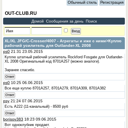
Обычный стиль
Регистрация
OUT-CLUB.RU
Домой
Сообщения за день
Поиск
XL/XL JFG/C-Crosser/4007 - Агрегаты и иже с ними
>Куплю
рабочий усилитель для Outlander-XL 2008
ps0
21:31 23.05.2015
Куплю штатный рабочий усилитель Rockford Fosgate для Outlander-
XL 2008 Оригинальный код 8701A257 (можно аналоги).
Заранее спасибо.
Ответ
ps0
10:25 06.06.2015
Все еще куплю 8701A257, 8701A279, 8701A309, 8701A382
Ответ
psy
21:24 07.06.2015
Есть А222 (11-канальный) - 8500 руб
Ответ
borisov383
18:23 09.06.2015
Вот одноклубник продает.