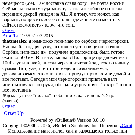
немецкого (.de). Там доставка слава богу - не почта России.
Сейчас навскидку туда заглянул - только лобовое и стекла
передних дверей увидел на XL. Я к тому, что может, как
вариант, попросить хозяев виллы где живете на местных
сайтах посмотреть - вдруг что есть.
Ответ
Аня Ли
21:55 31.07.2015
thatsmealex
, я немножко понимаю по-сербски (черногорски).
Нашла, благодаря гуглу, несколько установщиков стекол в
Сербии, написала им, получила предложения, была готова
ехать за 500 км. В итоге, нашла в Подгорице предложение за
100€ с установкой, внесла через приятелей задаток половину
суммы. Вот, уже, почти три недели созваниваемся,
договариваемся, что они завтра приедут прям ко мне домой и
все поставят. Сегодня мой черногорский приятель взял
инициативу в свои руки, обещали утром опять "завтра" точно
все поставить
Ждем. Тут все "полако" и обычно каждый день "сУтра"
(завтра).
Ответ
Ответ
Up
Powered by vBulletin® Version 3.8.10
Copyright ©2000 - 2026, vBulletin Solutions, Inc. Перевод:
zCarot
Использование материалов сайта разрешается только при