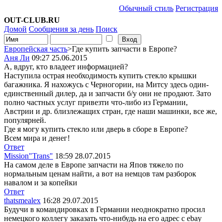
Обычный стиль
Регистрация
OUT-CLUB.RU
Домой
Сообщения за день
Поиск
Европейская часть
>Где купить запчасти в Европе?
Аня Ли
09:27 25.06.2015
А, вдруг, кто владеет информацией?
Наступила острая необходимость купить стекло крышки
багажника. Я нахожусь с Черногории, на Митсу здесь один-
единственный дилер, да и запчасти б/у они не продают. Зато
полно частных услуг привезти что-либо из Германии,
Австрии и др. близлежащих стран, где наши машинки, все же,
популярней.
Где я могу купить стекло или дверь в сборе в Европе?
Всем мира и денег!
Ответ
Mission"Trans"
18:59 28.07.2015
На самом деле в Европе запчасти на Япов тяжело по
нормальным ценам найти, а вот на немцов там разборок
навалом и за копейки
Ответ
thatsmealex
16:28 29.07.2015
Будучи в командировках в Германии неоднократно просил
немецкого коллегу заказать что-нибудь на его адрес с ebay