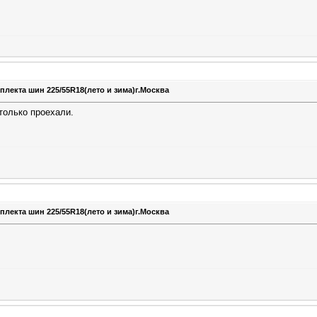
плекта шин 225/55R18(лето и зима)г.Москва
только проехали.
плекта шин 225/55R18(лето и зима)г.Москва