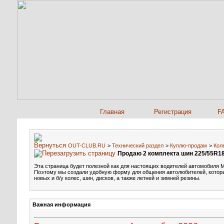
Главная
Регистрация
F
OUT-CLUB.RU
>
Технический раздел
>
Куплю-продам
>
Кол
Продаю 2 комплекта шин 225/55R18
Эта страница будет полезной как для настоящих водителей автомобиля Миц
Поэтому мы создали удобную форму для общения автолюбителей, котор
новых и б/у колес, шин, дисков, а также летней и зимней резины.
Важная информация