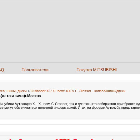
AQ
Пользователи
Покупка MITSUBISHI
еса, шины, диски
>
Outlander XL/ XL new/ 4007/ C-Сrosser - колеса/шины/диски
(лето и зима)г.Москва
убиси Аутлендер XL, XL new, C-Crosser, так и для тех, кто собирается приобрести одн
ые могут обмениваться полезной информацией. Итак, на форуме Аутклуба представл