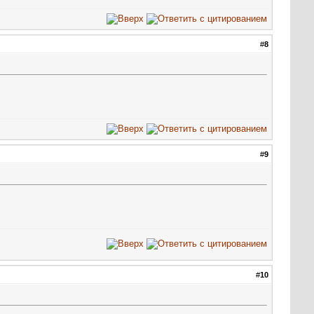
#
8
#
9
#
10