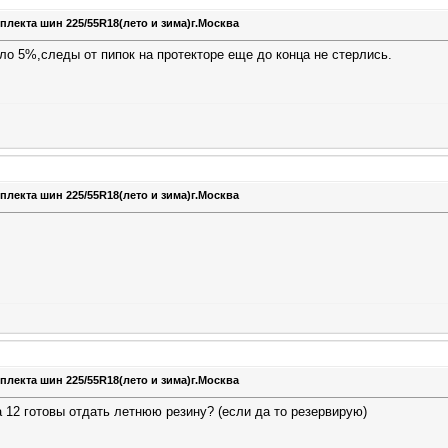
плекта шин 225/55R18(лето и зима)г.Москва
оло 5%,следы от пипок на протекторе еще до конца не стерлись.
плекта шин 225/55R18(лето и зима)г.Москва
плекта шин 225/55R18(лето и зима)г.Москва
а 12 готовы отдать летнюю резину? (если да то резервирую)