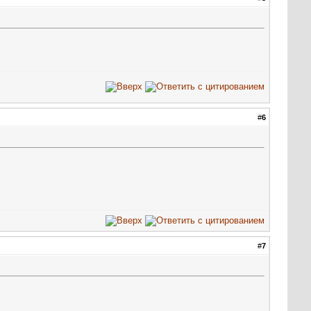
#
6
#
7