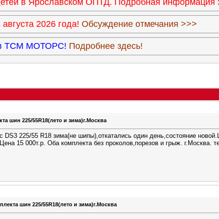
 детей в Ярославском ОПТД. Подробная информация
августа 2026 года!
Обсуждение отмечания >>>
9 в ТСМ МОТОРС!
Подробнее здесь!
та шин 225/55R18(лето и зима)г.Москва
c DS3 225/55 R18 зима(не шипы),откатались один день,состояние новой.Ц
Цена 15 000т.р. Оба комплекта без проколов,порезов и грыж. г.Москва. 
плекта шин 225/55R18(лето и зима)г.Москва