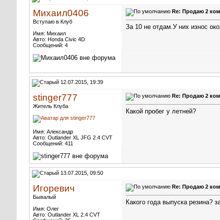
Михаил0406
Re: Продаю 2 ком
Вступаю в Клуб
За 10 не отдам.У них износ ок
Имя: Михаил
Авто: Honda Civic 4D
Сообщений: 4
12.07.2015, 19:39
stinger777
Re: Продаю 2 ком
Житель Клуба
Какой пробег у летней?
Имя: Александр
Авто: Outlander XL JFG 2.4 CVT
Сообщений: 411
13.07.2015, 09:50
Игоревич
Re: Продаю 2 ком
Бывалый
Какого года выпуска резина? з
Имя: Олег
Авто: Outlander XL 2.4 CVT