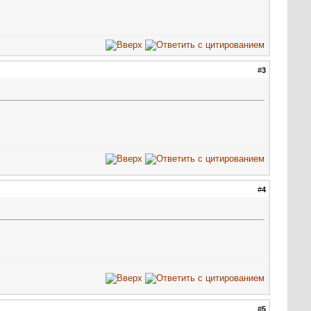
#
3
#
4
#
5