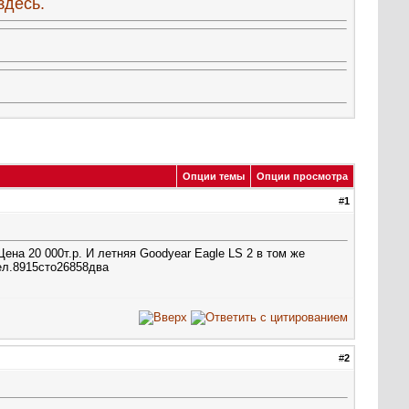
здесь.
Опции темы
Опции просмотра
#
1
ена 20 000т.р. И летняя Goodyear Eagle LS 2 в том же
тел.8915сто26858два
#
2