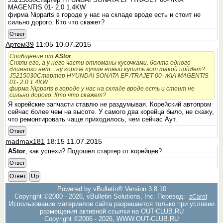
MAGENTIS 01- 2.0 1.4KW
фирма Nipparts в городе у нас на складе вроде есть и стоит не
сильно дорого. Кто что скажет?
Ответ
Артем39
11:05 10.07.2015
Сообщение от
AStor
:
Сняли его, а у него части отломаны кусочками. болта одного
длинного нет... ну короче лучше новый купить вот такой пойдет?
J5215030Стартер HYUNDAI SONATA EF /TRAJET 00- /KIA MAGENTIS
01- 2.0 1.4KW
фирма Nipparts в городе у нас на складе вроде есть и стоит не
сильно дорого. Кто что скажет?
Я корейские запчасти ставлю не раздумывая. Корейский автопром
сейчас более чем на высоте. У самого два корейца было, не скажу,
что ремонтировать чаще приходилось, чем сейчас Аут.
Ответ
madmax181
18:15 11.07.2015
AStor
, как успехи? Подошел стартер от корейцев?
Ответ
Ответ
Up
Powered by vBulletin® Version 3.8.10
Copyright ©2000 - 2026, vBulletin Solutions, Inc. Перевод:
zCarot
Использование материалов сайта разрешается только при условии
размещения активной ссылки на OUT-CLUB.RU
Copyright ©2006 - 2026, WWW.OUT-CLUB.RU