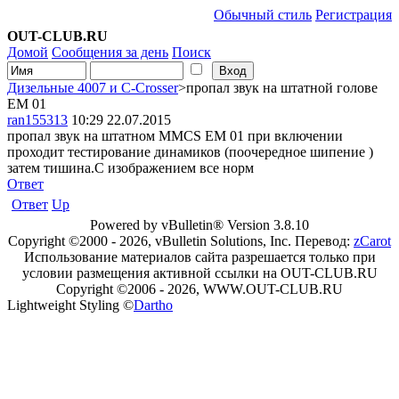
Обычный стиль
Регистрация
OUT-CLUB.RU
Домой
Сообщения за день
Поиск
Дизельные 4007 и С-Crosser
>пропал звук на штатной голове
EM 01
ran155313
10:29 22.07.2015
пропал звук на штатном MMCS EM 01 при включении
проходит тестирование динамиков (поочередное шипение )
затем тишина.С изображением все норм
Ответ
Ответ
Up
Powered by vBulletin® Version 3.8.10
Copyright ©2000 - 2026, vBulletin Solutions, Inc. Перевод:
zCarot
Использование материалов сайта разрешается только при
условии размещения активной ссылки на OUT-CLUB.RU
Copyright ©2006 - 2026, WWW.OUT-CLUB.RU
Lightweight Styling ©
Dartho