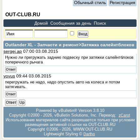
Обычный стиль
Регистрация
OUT-CLUB.RU
Домой
Сообщения за день
Поиск
Outlander XL - Запчасти и ремонт
>Затяжка салейнтблоков
sergej.ap
07:00 03.08.2015
Нужно ли прегружать заднию подвеску при затяжки салейнтблоков
поперечного рычага
Ответ
vovus
09:44 03.08.2015
перегружать не надо, надо опустить авто на колеса и потом
затягивать.
Ответ
Ответ
Up
Powered by vBulletin® Version 3.8.10
Copyright ©2000 - 2026, vBulletin Solutions, Inc. Перевод:
zCarot
Использование материалов сайта разрешается только при условии
размещения активной ссылки на OUT-CLUB.RU
Copyright ©2006 - 2026, WWW.OUT-CLUB.RU
Lightweight Styling ©
Dartho