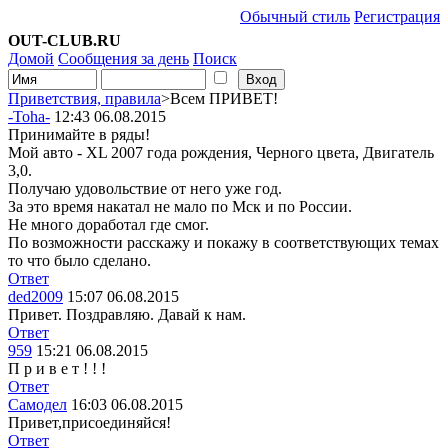
Обычный стиль
Регистрация
OUT-CLUB.RU
Домой
Сообщения за день
Поиск
Приветствия, правила
>Всем ПРИВЕТ!
-Toha-
12:43 06.08.2015
Принимайте в ряды!
Мой авто - XL 2007 года рождения, Черного цвета, Двигатель
3,0.
Получаю удовольствие от него уже год.
За это время накатал не мало по Мск и по России.
Не много доработал где смог.
По возможности расскажу и покажу в соответствующих темах
то что было сделано.
Ответ
ded2009
15:07 06.08.2015
Привет. Поздравляю. Давай к нам.
Ответ
959
15:21 06.08.2015
П р и в е т ! ! !
Ответ
Самодел
16:03 06.08.2015
Привет,присоединяйся!
Ответ