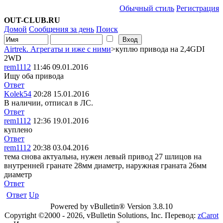
Обычный стиль
Регистрация
OUT-CLUB.RU
Домой
Сообщения за день
Поиск
Airtrek. Агрегаты и иже с ними
>куплю привода на 2,4GDI
2WD
rem1112
11:46 09.01.2016
Ищу оба привода
Ответ
Kolek54
20:28 15.01.2016
В наличии, отписал в ЛС.
Ответ
rem1112
12:36 19.01.2016
куплено
Ответ
rem1112
20:38 03.04.2016
тема снова актуальна, нужен левый привод 27 шлицов на
внутренней гранате 28мм диаметр, наружная граната 26мм
диаметр
Ответ
Ответ
Up
Powered by vBulletin® Version 3.8.10
Copyright ©2000 - 2026, vBulletin Solutions, Inc. Перевод:
zCarot