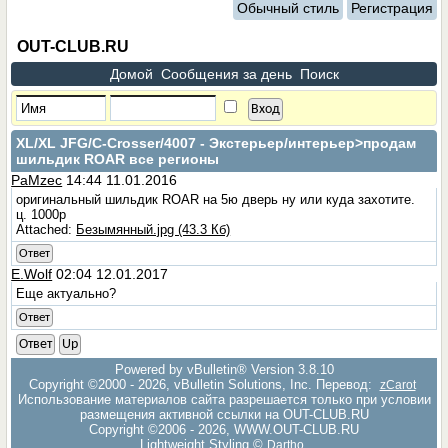
Обычный стиль
Регистрация
OUT-CLUB.RU
Домой
Сообщения за день
Поиск
XL/XL JFG/C-Crosser/4007 - Экстерьер/интерьер
>продам
шильдик ROAR все регионы
PaMzec
14:44 11.01.2016
оригинальный шильдик ROAR на 5ю дверь ну или куда захотите.
ц. 1000р
Attached:
Безымянный.jpg (43.3 Кб)
Ответ
E.Wolf
02:04 12.01.2017
Еще актуально?
Ответ
Ответ
Up
Powered by vBulletin® Version 3.8.10
Copyright ©2000 - 2026, vBulletin Solutions, Inc. Перевод:
zCarot
Использование материалов сайта разрешается только при условии
размещения активной ссылки на OUT-CLUB.RU
Copyright ©2006 - 2026, WWW.OUT-CLUB.RU
Lightweight Styling ©
Dartho