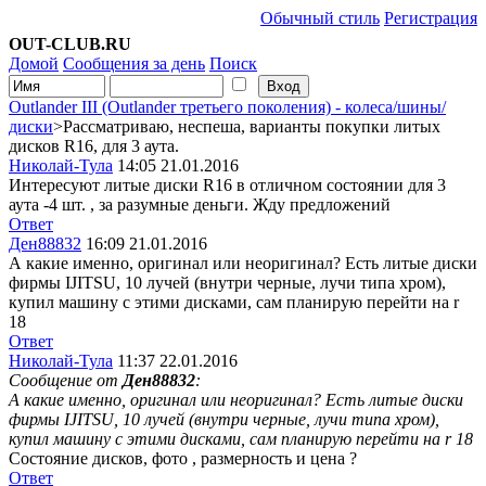
Обычный стиль
Регистрация
OUT-CLUB.RU
Домой
Сообщения за день
Поиск
Outlander III (Outlander третьего поколения) - колеса/шины/
диски
>Рассматриваю, неспеша, варианты покупки литых
дисков R16, для 3 аута.
Николай-Тула
14:05 21.01.2016
Интересуют литые диски R16 в отличном состоянии для 3
аута -4 шт. , за разумные деньги. Жду предложений
Ответ
Ден88832
16:09 21.01.2016
А какие именно, оригинал или неоригинал? Есть литые диски
фирмы IJITSU, 10 лучей (внутри черные, лучи типа хром),
купил машину с этими дисками, сам планирую перейти на r
18
Ответ
Николай-Тула
11:37 22.01.2016
Сообщение от
Ден88832
:
А какие именно, оригинал или неоригинал? Есть литые диски
фирмы IJITSU, 10 лучей (внутри черные, лучи типа хром),
купил машину с этими дисками, сам планирую перейти на r 18
Состояние дисков, фото , размерность и цена ?
Ответ