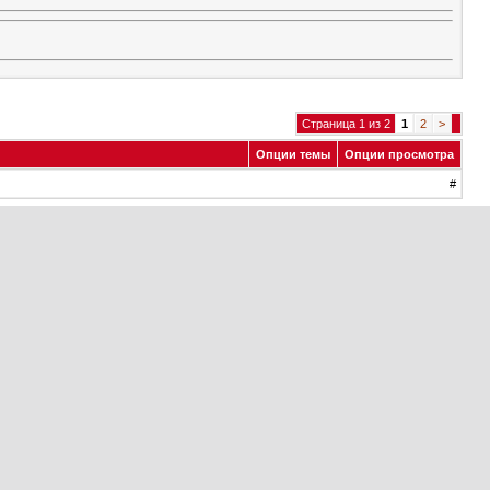
Страница 1 из 2
1
2
>
Опции темы
Опции просмотра
#