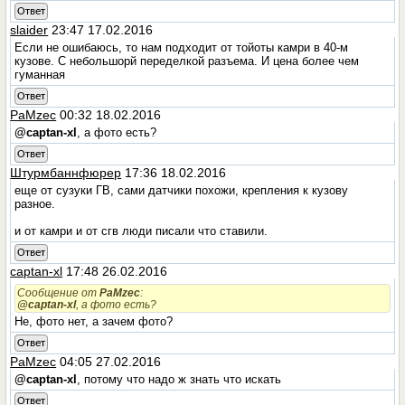
Ответ
slaider
23:47 17.02.2016
Если не ошибаюсь, то нам подходит от тойоты камри в 40-м
кузове. С небольшорй переделкой разъема. И цена более чем
гуманная
Ответ
PaMzec
00:32 18.02.2016
@captan-xl
, а фото есть?
Ответ
Штурмбаннфюрер
17:36 18.02.2016
еще от сузуки ГВ, сами датчики похожи, крепления к кузову
разное.
и от камри и от сгв люди писали что ставили.
Ответ
captan-xl
17:48 26.02.2016
Сообщение от
PaMzec
:
@captan-xl
, а фото есть?
Не, фото нет, а зачем фото?
Ответ
PaMzec
04:05 27.02.2016
@captan-xl
, потому что надо ж знать что искать
Ответ