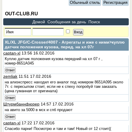
Обычный стиль
Регистрация
OUT-CLUB.RU
Домой
Сообщения за день
Поиск
XL/XL JFG/C-Crosser/4007 - Агрегаты и иже с ними
>куплю
датчик положения кузова, перед. на хл 07г
captan-xl
13:56 16.02.2016
Куплю датчик положения кузова передний на хл 07 г ,
номер-8651А045
Ответ
zemliak
11:51 17.02.2016
на алиэкспресс находил его аналог под номером 8651А095 около
7т. с пересылом стоит, если не к спеху попробуй там заказать
(цена гуманная от оригинала)
Ответ
Штурмбаннфюрер
14:57 17.02.2016
на авито за 5000 в мск и спб продают
Ответ
captan-xl
17:22 17.02.2016
Спасибо парни! Посмотрю и там и там! Новый от 12 стоит((