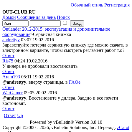
Обычный стиль
Регистрация
OUT-CLUB.RU
Домой
Сообщения за день
Поиск
Outlander 2012-2015: эксплуатация и дополнительное
оборудование
>Сервисная книжка
andrettyy
03:07 19.02.2016
Здравствуйте потерял сервисную книжку где можно скачать в
электронном варианте, чтобы смотреть регламент работ т.о?
Ответ
Ris75
04:24 19.02.2016
У дилера не пробовали восстановить
Ответ
Aram193
05:11 19.02.2016
@andrettyy
, вверху страницы, в
FAQe
.
Ответ
WarGamer
09:05 20.02.2016
@andrettyy
, Восстановите у дилера. Заодно и все печати
востоновят.
Ответ
Ответ
Up
Powered by vBulletin® Version 3.8.10
Copyright ©2000 - 2026, vBulletin Solutions, Inc. Перевод:
zCarot