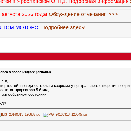
 детей в Ярославском ОПТД. Подробная информация
августа 2026 года!
Обсуждение отмечания >>>
9 в ТСМ МОТОРС!
Подробнее здесь!
лёса в сборе R18(все регионы)
 R18,
итертостей, правда есть очаги коррозии у центрального отверстия,не кр
остаток проректора 5-6 мм,
то,в собранном состоянии.
ндр.