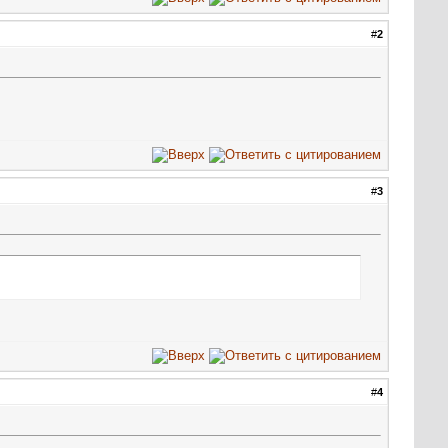
#
2
#
3
#
4