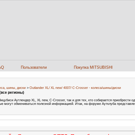
AQ
Пользователи
Покупка MITSUBISHI
еса, шины, диски
>
Outlander XL/ XL new/ 4007/ C-Сrosser - колеса/шины/диски
(все регионы)
убиси Аутлендер XL, XL new, C-Crosser, так и для тех, кто собирается приобрести одн
ые могут обмениваться полезной информацией. Итак, на форуме Аутклуба представл