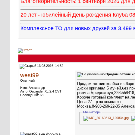
Благотворительность: 1 сентября 2026 для
20 лет - юбилейный День рождения Клуба 08 
Комплексное ТО для новых друзей за 3.49
13.03.2016, 14:52
west99
Продам летние ко
Опытный
Продам летние колёса в сборе
Имя: Александр
диски оригинал 5 лучей,без пр
Авто: Outlander XL 2.4 CVT
резина Бриджстоун,225\55\R18,
Сообщений: 68
Короче готовый комплект на ле
Цена:27 т.р.за комплект.
Москва.8-903-269-22-35 Алекса
Миниатюры