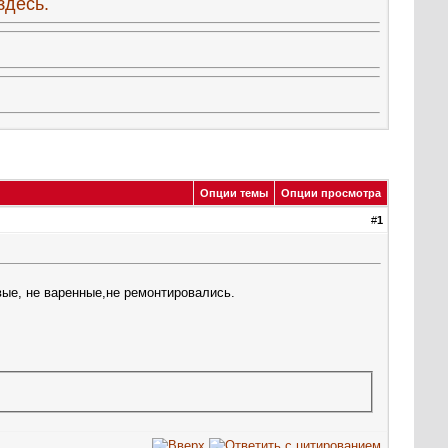
здесь.
Опции темы
Опции просмотра
#
1
ивые, не варенные,не ремонтировались.