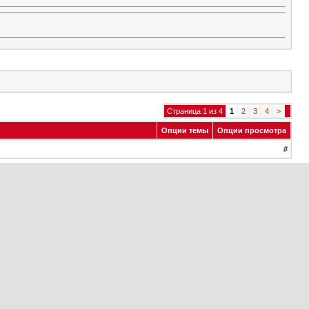
Страница 1 из 4
1
2
3
4
>
Опции темы
Опции просмотра
#