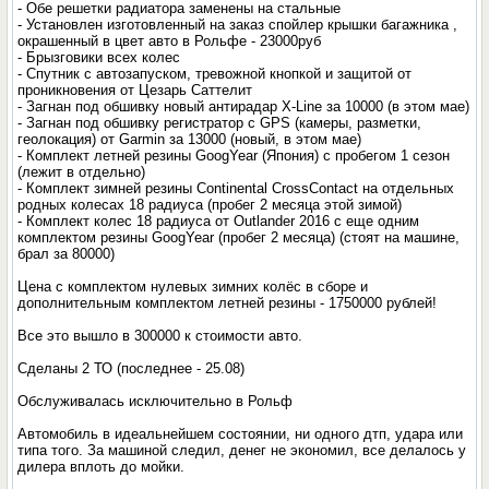
- Обе решетки радиатора заменены на стальные
- Установлен изготовленный на заказ спойлер крышки багажника ,
окрашенный в цвет авто в Рольфе - 23000руб
- Брызговики всех колес
- Спутник с автозапуском, тревожной кнопкой и защитой от
проникновения от Цезарь Саттелит
- Загнан под обшивку новый антирадар X-Line за 10000 (в этом мае)
- Загнан под обшивку регистратор с GPS (камеры, разметки,
геолокация) от Garmin за 13000 (новый, в этом мае)
- Комплект летней резины GoogYear (Япония) с пробегом 1 сезон
(лежит в отдельно)
- Комплект зимней резины Continental CrossContact на отдельных
родных колесах 18 радиуса (пробег 2 месяца этой зимой)
- Комплект колес 18 радиуса от Outlander 2016 с еще одним
комплектом резины GoogYear (пробег 2 месяца) (стоят на машине,
брал за 80000)
Цена с комплектом нулевых зимних колёс в сборе и
дополнительным комплектом летней резины - 1750000 рублей!
Все это вышло в 300000 к стоимости авто.
Сделаны 2 ТО (последнее - 25.08)
Обслуживалась исключительно в Рольф
Автомобиль в идеальнейшем состоянии, ни одного дтп, удара или
типа того. За машиной следил, денег не экономил, все делалось у
дилера вплоть до мойки.