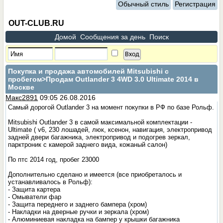
Обычный стиль
Регистрация
OUT-CLUB.RU
Домой
Сообщения за день
Поиск
Покупка и продажа автомобилей Mitsubishi с
пробегом
>Продам Outlander 3 4WD 3.0 Ultimate 2014 в
Москве
Макс2891
09:05 26.08.2016
Самый дорогой Outlander 3 на момент покупки в РФ по базе Рольф.
Mitsubishi Outlander 3 в самой максимальной комплектации -
Ultimate ( v6, 230 лошадей, люк, ксенон, навигация, электропривод
задней двери багажника, электропривод и подогрев зеркал,
парктроник с камерой заднего вида, кожаный салон)
По птс 2014 год, пробег 23000
Дополнительно сделано и имеется (все приобреталось и
устанавливалось в Рольф):
- Защита картера
- Омыватели фар
- Защита переднего и заднего бампера (хром)
- Накладки на дверные ручки и зеркала (хром)
- Алюминиевая накладка на бампер у крышки багажника