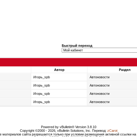
Быстрый переход
Автор
Раздел
Игорь_spb
Автоновости
Игорь_spb
Автоновости
Игорь_spb
Автоновости
Игорь_spb
Автоновости
Powered by vBulletin® Version 3.8.10
Copyright ©2000 - 2026, vBulletin Solutions, Inc. Перевод:
zCarot
е материалов сайта разрешается только при условии размещения активной ссылки н