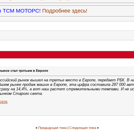
9 в ТСМ МОТОРС!
Подробнее здесь!
рынок стал третьим в Европе
оссийский рынок вышел на третье место в Европе, передает РБК. В на
нейшем рынке продаж машин в Европе, эта цифра составила 287 000 а
 сразу на 14,4%, а вот наш растет стремительными темпами. И не ис
ынком Старого света.
25926
«
Предыдущая тема
|
Следующая тема
»