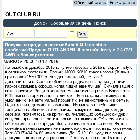
Обычный стиль
Регистрация
OUT-CLUB.RU
Домой
Сообщения за день
Поиск
Покупка и продажа автомобилей Mitsubishi с
пробегом
>Продаю OUTLANDER III рестайл Instyle 2.4 CVT
AWD в Башкортостане
MARKOV
20:06 10.12.2016
Автомобиль декабрь 2015 г., куплен февраль 2016 г., серый instyle
в отличном состоянии. Пробег 14000. 90/10 трасса город.(Живу в
пригороде) 1550 000 р. Без доп.вложений, есть всё.
Дополнительно: Сетка в облицовке радиатора. Задние датчики
парковки(камера хорошо, когда пищит ещё лучше). Сигнализация с
авто запуском. Защита картера. Новая зимняя резина Bridgestone
R-18 шипы на оригинальных дисках. Ну и остальная мишура по
умолчанию. на авто малый пробег т.к. не единственный в семье.
Один хозяин, документы оригинал. Из минусов: небольшая
трещина на лобовом стекле(поймал камушек, пока доехал до
сервиса, появилась), не критично. Желающих больших скидок и
бонусов, просьба не тратить время. автомобиль ОК и если бы не
обстоятельства не продал бы, устраивает меня во всём. Фото с
осени(на данный момент не изменился), если что, вышлю свежие.
Тел: 8(917)404 24 80 или в личку. До 15.12.16г. буду вне зоны
доступа, к интернету ограниченный доступ, но после 15 отвечу.