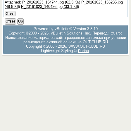
Attached:
P_20161023_134744.jpg (62.3 Кб)
P_20161023_135235.jpg
(48.8 Кб)
P_20161023_140426.jpg (33.1 Кб)
Ответ
Ответ
Up
Powered by vBulletin® Version 3.8.10
Copyright ©2000 - 2026, vBulletin Solutions, Inc. Перевод:
zCarot
Использование материалов сайта разрешается только при условии
размещения активной ссылки на OUT-CLUB.RU
Copyright ©2006 - 2026, WWW.OUT-CLUB.RU
Lightweight Styling ©
Dartho