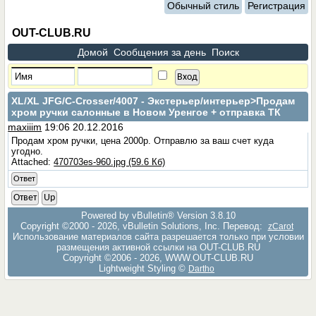
Обычный стиль
Регистрация
OUT-CLUB.RU
Домой
Сообщения за день
Поиск
XL/XL JFG/C-Crosser/4007 - Экстерьер/интерьер
>Продам
хром ручки салонные в Новом Уренгое + отправка ТК
maxiiim
19:06 20.12.2016
Продам хром ручки, цена 2000р. Отправлю за ваш счет куда
угодно.
Attached:
470703es-960.jpg (59.6 Кб)
Ответ
Ответ
Up
Powered by vBulletin® Version 3.8.10
Copyright ©2000 - 2026, vBulletin Solutions, Inc. Перевод:
zCarot
Использование материалов сайта разрешается только при условии
размещения активной ссылки на OUT-CLUB.RU
Copyright ©2006 - 2026, WWW.OUT-CLUB.RU
Lightweight Styling ©
Dartho