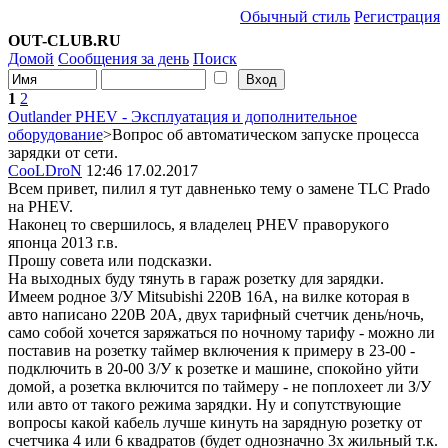
Обычный стиль
Регистрация
OUT-CLUB.RU
Домой
Сообщения за день
Поиск
1
2
Outlander PHEV - Эксплуатация и дополнительное
оборудование
>Вопрос об автоматическом запуске процесса
зарядки от сети.
CooLDroN
12:46 17.02.2017
Всем привет, пилил я тут давненько тему о замене TLC Prado
на PHEV.
Наконец то свершилось, я владелец PHEV праворукого
японца 2013 г.в.
Прошу совета или подсказки.
На выходных буду тянуть в гараж розетку для зарядки.
Имеем родное З/У Mitsubishi 220В 16А, на вилке которая в
авто написано 220В 20А, двух тарифный счетчик день/ночь,
само собой хочется заряжаться по ночному тарифу - можно ли
поставив на розетку таймер включения к примеру в 23-00 -
подключить в 20-00 З/У к розетке и машине, спокойно уйти
домой, а розетка включится по таймеру - не поплохеет ли З/У
или авто от такого режима зарядки. Ну и сопутствующие
вопросы какой кабель лучше кинуть на зарядную розетку от
счетчика 4 или 6 квадратов (будет однозначно 3х жильный т.к.