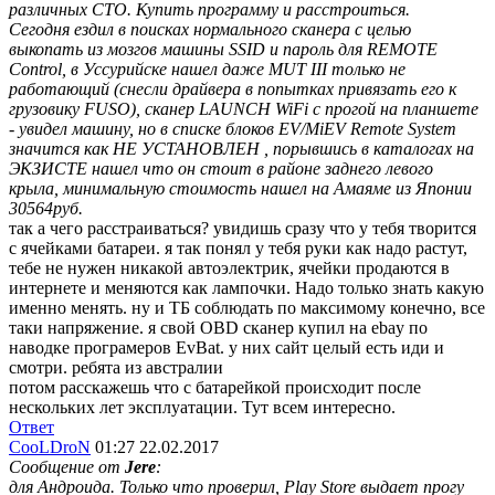
различных СТО. Купить программу и расстроиться.
Сегодня ездил в поисках нормального сканера с целью
выкопать из мозгов машины SSID и пароль для REMOTE
Control, в Уссурийске нашел даже MUT III только не
работающий (снесли драйвера в попытках привязать его к
грузовику FUSO), сканер LAUNCH WiFi с прогой на планшете
- увидел машину, но в списке блоков EV/MiEV Remote System
значится как НЕ УСТАНОВЛЕН , порывшись в каталогах на
ЭКЗИСТЕ нашел что он стоит в районе заднего левого
крыла, минимальную стоимость нашел на Амаяме из Японии
30564руб.
так а чего расстраиваться? увидишь сразу что у тебя творится
с ячейками батареи. я так понял у тебя руки как надо растут,
тебе не нужен никакой автоэлектрик, ячейки продаются в
интернете и меняются как лампочки. Надо только знать какую
именно менять. ну и ТБ соблюдать по максимому конечно, все
таки напряжение. я свой OBD сканер купил на ebay по
наводке програмеров EvBat. у них сайт целый есть иди и
смотри. ребята из австралии
потом расскажешь что с батарейкой происходит после
нескольких лет эксплуатации. Тут всем интересно.
Ответ
CooLDroN
01:27 22.02.2017
Сообщение от
Jere
:
для Андроида. Только что проверил, Play Store выдает прогу