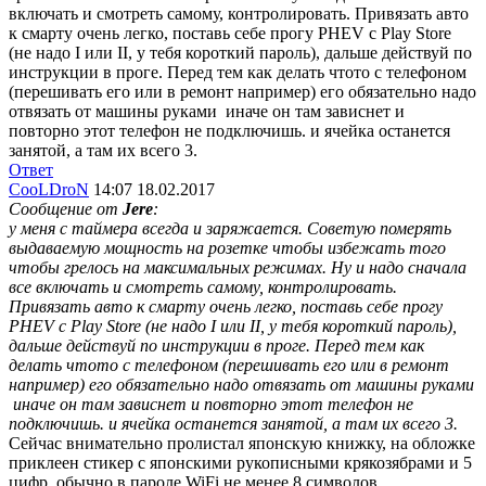
включать и смотреть самому, контролировать. Привязать авто
к смарту очень легко, поставь себе прогу PHEV с Play Store
(не надо I или II, у тебя короткий пароль), дальше действуй по
инструкции в проге. Перед тем как делать чтото с телефоном
(перешивать его или в ремонт например) его обязательно надо
отвязать от машины руками
иначе он там зависнет и
повторно этот телефон не подключишь. и ячейка останется
занятой, а там их всего 3.
Ответ
CooLDroN
14:07 18.02.2017
Сообщение от
Jere
:
у меня с таймера всегда и заряжается. Советую померять
выдаваемую мощность на розетке чтобы избежать того
чтобы грелось на максимальных режимах. Ну и надо сначала
все включать и смотреть самому, контролировать.
Привязать авто к смарту очень легко, поставь себе прогу
PHEV с Play Store (не надо I или II, у тебя короткий пароль),
дальше действуй по инструкции в проге. Перед тем как
делать чтото с телефоном (перешивать его или в ремонт
например) его обязательно надо отвязать от машины руками
иначе он там зависнет и повторно этот телефон не
подключишь. и ячейка останется занятой, а там их всего 3.
Сейчас внимательно пролистал японскую книжку, на обложке
приклеен стикер с японскими рукописными крякозябрами и 5
цифр, обычно в пароле WiFi не менее 8 символов