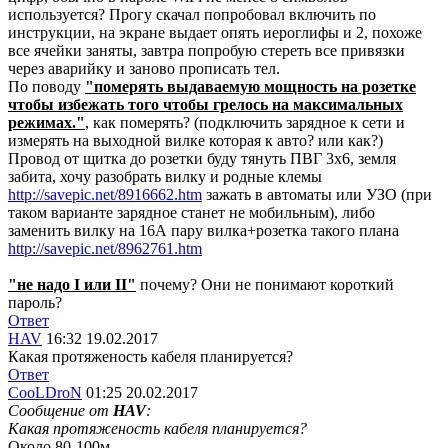
используется? Прогу скачал попробовал включить по
инструкции, на экране выдает опять иероглифы и 2, похоже
все ячейки заняты, завтра попробую стереть все привязки
через аварийку и заново прописать тел.
По поводу
"померять выдаваемую мощность на розетке
чтобы избежать того чтобы грелось на максимальных
режимах."
, как померять? (подключить зарядное к сети и
измерять на выходной вилке которая к авто? или как?)
Провод от щитка до розетки буду тянуть ПВГ 3х6, земля
забита, хочу разобрать вилку и родные клемы
http://savepic.net/8916662.htm
зажать в автоматы или УЗО (при
таком варианте зарядное станет не мобильным), либо
заменить вилку на 16А пару вилка+розетка такого плана
http://savepic.net/8962761.htm
"не надо I или II"
почему? Они не понимают короткий
пароль?
Ответ
HAV
16:32 19.02.2017
Какая протяженость кабеля планируется?
Ответ
CooLDroN
01:25 20.02.2017
Сообщение от
HAV
:
Какая протяженость кабеля планируется?
Около 80-100м.