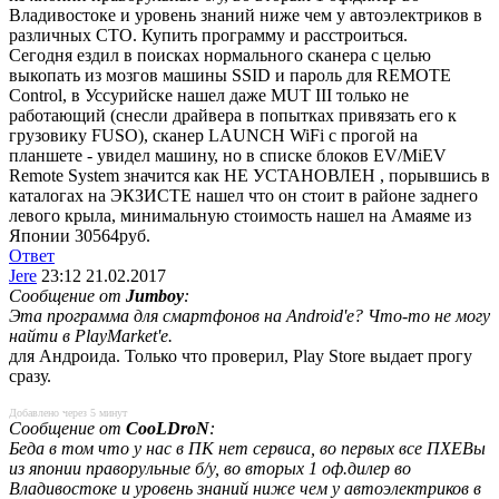
Владивостоке и уровень знаний ниже чем у автоэлектриков в
различных СТО. Купить программу и расстроиться.
Сегодня ездил в поисках нормального сканера с целью
выкопать из мозгов машины SSID и пароль для REMOTE
Control, в Уссурийске нашел даже MUT III только не
работающий (снесли драйвера в попытках привязать его к
грузовику FUSO), сканер LAUNCH WiFi с прогой на
планшете - увидел машину, но в списке блоков EV/MiEV
Remote System значится как НЕ УСТАНОВЛЕН
, порывшись в
каталогах на ЭКЗИСТЕ нашел что он стоит в районе заднего
левого крыла, минимальную стоимость нашел на Амаяме из
Японии 30564руб.
Ответ
Jere
23:12 21.02.2017
Сообщение от
Jumboy
:
Эта программа для смартфонов на Android'е? Что-то не могу
найти в PlayMarket'е.
для Андроида. Только что проверил, Play Store выдает прогу
сразу.
Добавлено через 5 минут
Сообщение от
CooLDroN
:
Беда в том что у нас в ПК нет сервиса, во первых все ПХЕВы
из японии праворульные б/у, во вторых 1 оф.дилер во
Владивостоке и уровень знаний ниже чем у автоэлектриков в