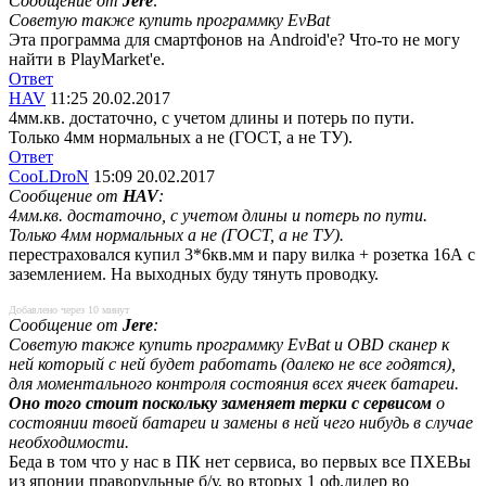
Сообщение от
Jere
:
Советую также купить программку EvBat
Эта программа для смартфонов на Android'е? Что-то не могу
найти в PlayMarket'е.
Ответ
HAV
11:25 20.02.2017
4мм.кв. достаточно, с учетом длины и потерь по пути.
Только 4мм нормальных а не (ГОСТ, а не ТУ).
Ответ
CooLDroN
15:09 20.02.2017
Сообщение от
HAV
:
4мм.кв. достаточно, с учетом длины и потерь по пути.
Только 4мм нормальных а не (ГОСТ, а не ТУ).
перестраховался купил 3*6кв.мм и пару вилка + розетка 16А с
заземлением. На выходных буду тянуть проводку.
Добавлено через 10 минут
Сообщение от
Jere
:
Советую также купить программку EvBat и OBD сканер к
ней который с ней будет работать (далеко не все годятся),
для моментального контроля состояния всех ячеек батареи.
Оно того стоит поскольку заменяет терки с сервисом
о
состоянии твоей батареи и замены в ней чего нибудь в случае
необходимости.
Беда в том что у нас в ПК нет сервиса, во первых все ПХЕВы
из японии праворульные б/у, во вторых 1 оф.дилер во