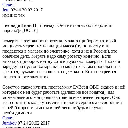
Ответ
Jere
02:44 20.02.2017
именно так
"не надо I или II"
почему? Они не понимают короткий
пароль?[/QUOTE]
померять возможности розетки можно прибором который
мощность меряет их вариаций масса (ну по моему они
продаются в магазах по электрике, хотя я не в России), это
обычное дело. Мерять надо саму розетку конечно. Если
никаких приборов нет ну хоть визуально померять. Включи
зарядку на пустой батарейке и смотри как там провода и пр
греются, руками. не знаю как еще можно. Если не греется
ничего то все значит ок.
Советую также купить программку EvBat и OBD сканер к ней
который с ней будет работать (далеко не все годятся), для
моментального контроля состояния всех ячеек батареи. Оно
того стоит поскольку заменяет терки с сервисом о состоянии
твоей батареи и замены в ней чего нибудь в случае
необходимости.
Ответ
Jumboy
07:24 20.02.2017