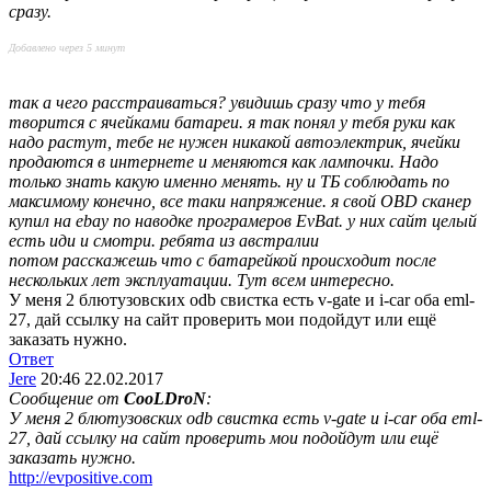
сразу.
Добавлено через 5 минут
так а чего расстраиваться? увидишь сразу что у тебя
творится с ячейками батареи. я так понял у тебя руки как
надо растут, тебе не нужен никакой автоэлектрик, ячейки
продаются в интернете и меняются как лампочки. Надо
только знать какую именно менять. ну и ТБ соблюдать по
максимому конечно, все таки напряжение. я свой OBD сканер
купил на ebay по наводке програмеров EvBat. у них сайт целый
есть иди и смотри. ребята из австралии
потом расскажешь что с батарейкой происходит после
нескольких лет эксплуатации. Тут всем интересно.
У меня 2 блютузовских odb свистка есть v-gate и i-car оба eml-
27, дай ссылку на сайт проверить мои подойдут или ещё
заказать нужно.
Ответ
Jere
20:46 22.02.2017
Сообщение от
CooLDroN
:
У меня 2 блютузовских odb свистка есть v-gate и i-car оба eml-
27, дай ссылку на сайт проверить мои подойдут или ещё
заказать нужно.
http://evpositive.com