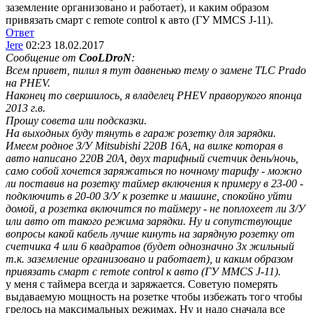
заземление организовано и работает), и каким образом
привязать смарт с remote control к авто (ГУ MMCS J-11).
Ответ
Jere
02:23 18.02.2017
Сообщение от
CooLDroN
:
Всем привет, пилил я тут давненько тему о замене TLC Prado
на PHEV.
Наконец то свершилось, я владелец PHEV праворукого японца
2013 г.в.
Прошу совета или подсказки.
На выходных буду тянуть в гараж розетку для зарядки.
Имеем родное З/У Mitsubishi 220В 16А, на вилке которая в
авто написано 220В 20А, двух тарифный счетчик день/ночь,
само собой хочется заряжаться по ночному тарифу - можно
ли поставив на розетку таймер включения к примеру в 23-00 -
подключить в 20-00 З/У к розетке и машине, спокойно уйти
домой, а розетка включится по таймеру - не поплохеет ли З/У
или авто от такого режима зарядки. Ну и сопутствующие
вопросы какой кабель лучше кинуть на зарядную розетку от
счетчика 4 или 6 квадратов (будет однозначно 3х жильный
т.к. заземление организовано и работает), и каким образом
привязать смарт с remote control к авто (ГУ MMCS J-11).
у меня с таймера всегда и заряжается. Советую померять
выдаваемую мощность на розетке чтобы избежать того чтобы
грелось на максимальных режимах. Ну и надо сначала все