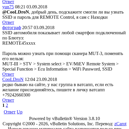
Ответ
yun75
08:21 03.09.2018
@CooLDroN
, добрый день, подскажите смогли ли вы узнать
SSID и пароль для REMOTE Control, я сам с Находки
Ответ
фотограф
20:57 03.09.2018
SSID автомобиля показывает любой смартфон подключенный
по Блютуз:
REMOTE45xxxx
Пароль можно узнать при помощи сканера MUT-3, поменять
его нельзя:
MUT-III > STV > System select > EV/MiEV Remote System >
Special Function > Ecu Information > WiFi Password, SSID
Ответ
CooLDroN
12:04 23.09.2018
редко бываю на сайте, у нас группа в ватсапп, если есть
желание присоединяйтесь, пишите в личку ватсапп
+79242660300
Ответ
1
2
Ответ
Up
Powered by vBulletin® Version 3.8.10
Copyright ©2000 - 2026, vBulletin Solutions, Inc. Перевод:
zCarot
Использование материалов сайта разрешается только при