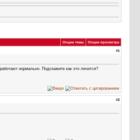
Опции темы
Опции просмотра
#
1
 работают нормально. Подскажите как это лечится?
#
2