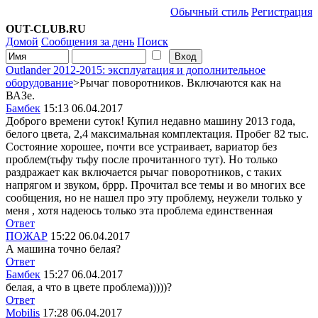
Обычный стиль
Регистрация
OUT-CLUB.RU
Домой
Сообщения за день
Поиск
Outlander 2012-2015: эксплуатация и дополнительное
оборудование
>Рычаг поворотников. Включаются как на
ВАЗе.
Бамбек
15:13 06.04.2017
Доброго времени суток! Купил недавно машину 2013 года,
белого цвета, 2,4 максимальная комплектация. Пробег 82 тыс.
Состояние хорошее, почти все устраивает, вариатор без
проблем(тьфу тьфу после прочитанного тут). Но только
раздражает как включается рычаг поворотников, с таких
напрягом и звуком, бррр. Прочитал все темы и во многих все
сообщения, но не нашел про эту проблему, неужели только у
меня
, хотя надеюсь только эта проблема единственная
Ответ
ПОЖАР
15:22 06.04.2017
А машина точно белая?
Ответ
Бамбек
15:27 06.04.2017
белая, а что в цвете проблема)))))?
Ответ
Mobilis
17:28 06.04.2017