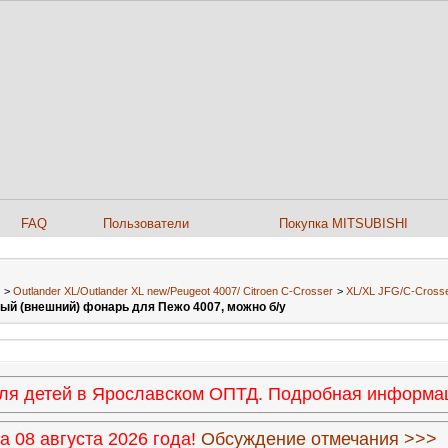
FAQ
Пользователи
Покупка MITSUBISHI
>
Outlander XL/Outlander XL new/Peugeot 4007/ Citroen C-Сrosser
>
XL/XL JFG/C-Crosse
ый (внешний) фонарь для Пежо 4007, можно б/у
 для детей в Ярославском ОПТД. Подробная информ
 08 августа 2026 года!
Обсуждение отмечания >>>