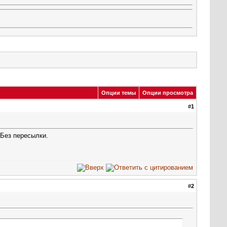
Опции темы
Опции просмотра
#
1
 Без пересылки.
#
2