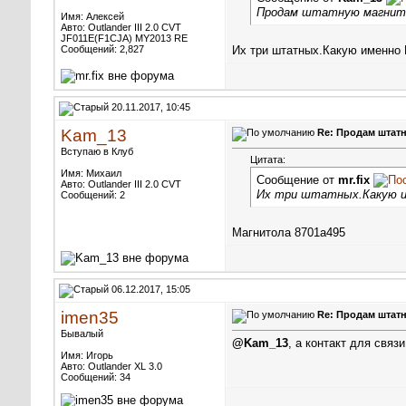
Продам штатную магнитолу
Имя: Алексей
Авто: Outlander III 2.0 CVT
JF011E(F1CJA) MY2013 RE
Сообщений: 2,827
Их три штатных.Какую именно
20.11.2017, 10:45
Kam_13
Re: Продам штат
Вступаю в Клуб
Цитата:
Имя: Михаил
Сообщение от
mr.fix
Авто: Outlander III 2.0 CVT
Их три штатных.Какую и
Сообщений: 2
Магнитола 8701a495
06.12.2017, 15:05
imen35
Re: Продам штат
Бывалый
@Kam_13
, а контакт для связ
Имя: Игорь
Авто: Outlander XL 3.0
Сообщений: 34