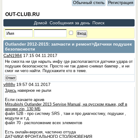
Обычный стиль
Регистрация
OUT-CLUB.RU
Домой
Сообщения за день
Поиск
Outlander 2012-2015: запчасти и ремонт
>Датчики подушек
безопасности
CaN1984
17:15 04.11.2017
Не смогла ни где нарыть инфу где располагаются датчики удара от
подушек безопасности. Просто ни так давно снимал бампер , и ни
смог ни чего найти. Подскажите кто в теме.
Ответ
v888v
19:57 04.11.2017
Здесь
наверное не рыли
Если скачаете архив
Mitsubishi Outlander 2013 Servise Manual, на русском языке, pdf в
архиве zip, 130 МБ
файл 52B - про систему SRS , там и про диагностику, подушки ,
модули и т.д.
файл 70 - расположение всех элементов
Есть онлайн-версия, частично оттуда
ДАТЧИКИ ФРОНТАЛЬНОГО СТОЛКНОВЕНИЯ