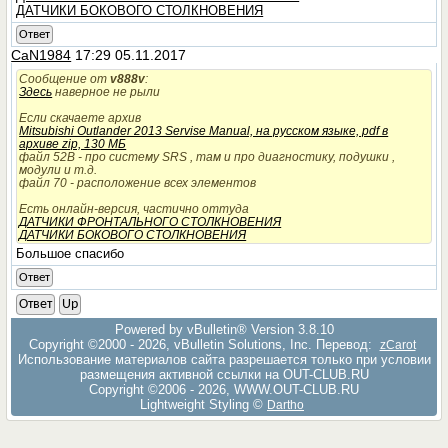
ДАТЧИКИ БОКОВОГО СТОЛКНОВЕНИЯ
Ответ
CaN1984
17:29 05.11.2017
Сообщение от
v888v
:
Здесь
наверное не рыли
Если скачаете архив
Mitsubishi Outlander 2013 Servise Manual, на русском языке, pdf в
архиве zip, 130 МБ
файл 52B - про систему SRS , там и про диагностику, подушки ,
модули и т.д.
файл 70 - расположение всех элементов
Есть онлайн-версия, частично оттуда
ДАТЧИКИ ФРОНТАЛЬНОГО СТОЛКНОВЕНИЯ
ДАТЧИКИ БОКОВОГО СТОЛКНОВЕНИЯ
Большое спасибо
Ответ
Ответ
Up
Powered by vBulletin® Version 3.8.10
Copyright ©2000 - 2026, vBulletin Solutions, Inc. Перевод:
zCarot
Использование материалов сайта разрешается только при условии
размещения активной ссылки на OUT-CLUB.RU
Copyright ©2006 - 2026, WWW.OUT-CLUB.RU
Lightweight Styling ©
Dartho