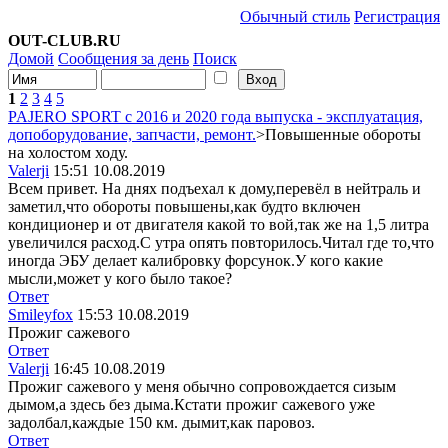
Обычный стиль
Регистрация
OUT-CLUB.RU
Домой
Сообщения за день
Поиск
1
2
3
4
5
PAJERO SPORT с 2016 и 2020 года выпуска - эксплуатация,
допоборудование, запчасти, ремонт.
>Повышенные обороты
на холостом ходу.
Valerji
15:51 10.08.2019
Всем привет. На днях подъехал к дому,перевёл в нейтраль и
заметил,что обороты повышены,как будто включен
кондиционер и от двигателя какой то вой,так же на 1,5 литра
увеличился расход.С утра опять повторилось.Читал где то,что
иногда ЭБУ делает калибровку форсунок.У кого какие
мысли,может у кого было такое?
Ответ
Smileyfox
15:53 10.08.2019
Прожиг сажевого
Ответ
Valerji
16:45 10.08.2019
Прожиг сажевого у меня обычно сопровождается сизым
дымом,а здесь без дыма.Кстати прожиг сажевого уже
задолбал,каждые 150 км. дымит,как паровоз.
Ответ