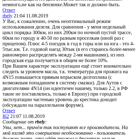
немного,не как на бензинке.Может так и должно быть.
Ответ
rbely
21:04 11.08.2019
У Вас, к сожалению, очень неоптимальный режим
использования дизеля. Для сравнения - у меня недельный
цикл порядка 300км, из них 200км по ночной пустой трассе,
60км по городу и 40-50 по разным проселкам (иной раз с
прицепом). Плюс 4-5 поездок в год в горы или на юга - это 4-
5тыс.км. Т.е. годовой наезд 30тык (я его стараюсь более-менее
равномерно распределять между 2-мя машинами), из них
городская езда получается в общем не более 10%.
При Вашем характере эксплуатации ещё стоит внимательно
следить за уровнем масла, т.к. температура для прожига на
4N15 повышается прямым впрыском дизтоплива (с
возможным попаданием в систему смазки). Для Аутов с
двигателями 4N14 (он идентичен нашему, только 2.2, в РФ
такие не поставлялись, только в Европу) при городской
эксплуатации частенько уровень до крестика доходит
(обсуждали на параллельном форуме).
Ответ
I62
21:07 11.08.2019
Сообщение от
rbely
:
Увы, нет... причём так поступают все производители. На
мой взгляд это совершенно необоснованно - пользователь
должен знать, что идёт прожиг и двигатель нельзя