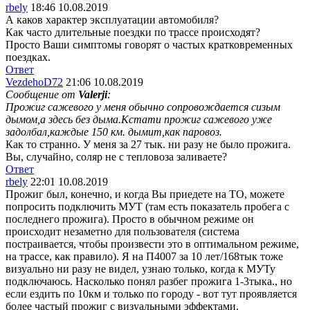
rbely
18:46 10.08.2019
А каков характер эксплуатации автомобиля?
Как часто длительные поездки по трассе происходят?
Просто Ваши симптомы говорят о частых кратковременных
поездках.
Ответ
VezdehoD72
21:06 10.08.2019
Сообщение от
Valerji
:
Прожиг сажевого у меня обычно сопровождается сизым
дымом,а здесь без дыма.Кстати прожиг сажевого уже
задолбал,каждые 150 км. дымит,как паровоз.
Как то странно. У меня за 27 тык. ни разу не было прожига.
Вы, случайно, соляр не с тепловоза заливаете?
Ответ
rbely
22:01 10.08.2019
Прожиг был, конечно, и когда Вы приедете на ТО, можете
попросить подключить МУТ (там есть показатель пробега с
последнего прожига). Просто в обычном режиме он
происходит незаметно для пользователя (система
постраивается, чтобы произвести это в оптимальном режиме,
на трассе, как правило). Я на П4007 за 10 лет/168тык тоже
визуально ни разу не видел, узнаю только, когда к МУТу
подключаюсь. Насколько понял разбег прожига 1-3тыка., но
если ездить по 10км и только по городу - вот тут проявляется
более частый прожиг с визуальными эффектами.