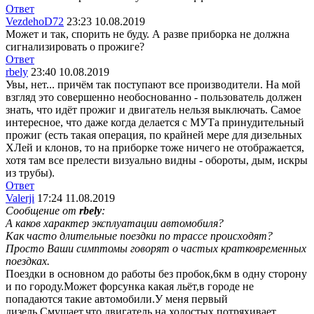
Ответ
VezdehoD72
23:23 10.08.2019
Может и так, спорить не буду. А разве приборка не должна
сигнализировать о прожиге?
Ответ
rbely
23:40 10.08.2019
Увы, нет... причём так поступают все производители. На мой
взгляд это совершенно необоснованно - пользователь должен
знать, что идёт прожиг и двигатель нельзя выключать. Самое
интересное, что даже когда делается с МУТа принудительный
прожиг (есть такая операция, по крайней мере для дизельных
ХЛей и клонов, то на приборке тоже ничего не отображается,
хотя там все прелести визуально видны - обороты, дым, искры
из трубы).
Ответ
Valerji
17:24 11.08.2019
Сообщение от
rbely
:
А каков характер эксплуатации автомобиля?
Как часто длительные поездки по трассе происходят?
Просто Ваши симптомы говорят о частых кратковременных
поездках.
Поездки в основном до работы без пробок,6км в одну сторону
и по городу.Может форсунка какая льёт,в городе не
попадаются такие автомобили.У меня первый
дизель.Смущает,что двигатель на холостых потряхивает