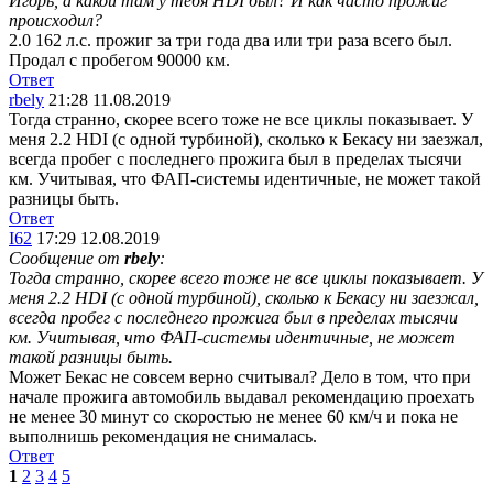
Игорь, а какой там у тебя HDI был? И как часто прожиг
происходил?
2.0 162 л.с. прожиг за три года два или три раза всего был.
Продал с пробегом 90000 км.
Ответ
rbely
21:28 11.08.2019
Тогда странно, скорее всего тоже не все циклы показывает. У
меня 2.2 HDI (с одной турбиной), сколько к Бекасу ни заезжал,
всегда пробег с последнего прожига был в пределах тысячи
км. Учитывая, что ФАП-системы идентичные, не может такой
разницы быть.
Ответ
I62
17:29 12.08.2019
Сообщение от
rbely
:
Тогда странно, скорее всего тоже не все циклы показывает. У
меня 2.2 HDI (с одной турбиной), сколько к Бекасу ни заезжал,
всегда пробег с последнего прожига был в пределах тысячи
км. Учитывая, что ФАП-системы идентичные, не может
такой разницы быть.
Может Бекас не совсем верно считывал? Дело в том, что при
начале прожига автомобиль выдавал рекомендацию проехать
не менее 30 минут со скоростью не менее 60 км/ч и пока не
выполнишь рекомендация не снималась.
Ответ
1
2
3
4
5