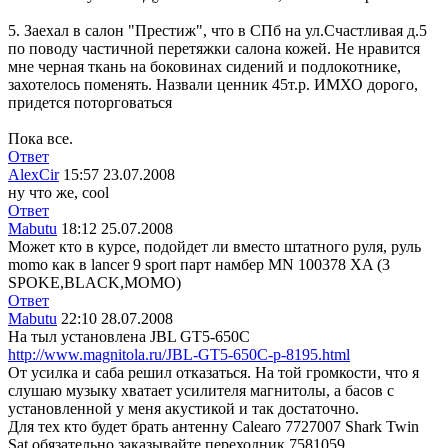
5. Заехал в салон "Престиж", что в СПб на ул.Счастливая д.5
по поводу частичной перетяжки салона кожей. Не нравится
мне черная ткань на боковинах сидений и подлокотнике,
захотелось поменять. Назвали ценник 45т.р. ИМХО дорого,
придется поторговаться
Пока все.
Ответ
AlexCir
15:57 23.07.2008
ну что же, cool
Ответ
Mabutu
18:12 25.07.2008
Может кто в курсе, подойдет ли вместо штатного руля, руль
momo как в lancer 9 sport парт намбер MN 100378 XA (3
SPOKE,BLACK,MOMO)
Ответ
Mabutu
22:10 28.07.2008
На тыл установлена JBL GT5-650C
http://www.magnitola.ru/JBL-GT5-650C-p-8195.html
От усилка и саба решил отказаться. На той громкости, что я
слушаю музыку хватает усилителя магнитолы, а басов с
установленной у меня акустикой и так достаточно.
Для тех кто будет брать антенну Calearo 7727007 Shark Twin
Sat обязательно заказывайте переходник 7581059