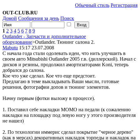
Обычный стиль
Регистрация
OUT-CLUB.RU
Домой
Сообщения за день
Поиск
1
2
3
4
5
6
7
8
9
Outlander - Запчасти и дополнительное
оборудование
>Outlander. Тюнинг салона 2.
Mabutu
15:17 23.07.2008
С начала года стали одолевать идеи, что нить улучшить в
своем авто Mitsubishi Outlander 2005 г.в. (диллерский). Начал с
дисков и резины, продолжил амортизаторами Koni, теперь
добрался до салона.
Кое что уже сделал. Кое что еще предстоит.
Предлагаю в теме выкладывать Ваши мысли, готовые
решения, фотографии допов и тюнинг элементов.
Начну первым (фотки выложу в процессе).
1. Поставил себе накладки MOMO на педали (к сожалению
накладки на площадку под левую ногу у этого производителя
не нашел)
2. По технологии иммерис сделал покрытие "черное дерево"
(как в мерсах) декоративных накладок торпеды и накладок на