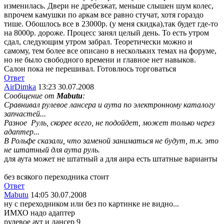
изменилась. Двери не дребезжат, меньше слышен шум колес,
впрочем камушки по аркам все равно стучат, хотя гораздо
тише. Обошлось все в 23000р. (у меня скидка),так будет где-то
на 8000р. дороже. Процесс занял целый день. То есть утром
сдал, следующим утром забрал. Теоретически можно и
самому, тем более все описано в нескольких темах на форуме,
но не было свободного времени и главное нет навыков.
Салон пока не перешивал. Готовлюсь торговаться
Ответ
AirDimka
13:23 30.07.2008
Сообщение от
Mabutu
:
Сравнивал рулевое лансера и аута по электронному каталогу
запчастей...
Разное
Руль, скорее всего, не подойдет, может только через
адаптер...
В Рольфе сказали, что заменой заниматься не будут, т.к. это
не штатный для аута руль.
для аута может не штатный а для аира есть штатные варианты
без всякого переходника стоит
Ответ
Mabutu
14:05 30.07.2008
ну с переходником или без по картинке не видно...
ИМХО надо адаптер
рулевое аут и лансер 9