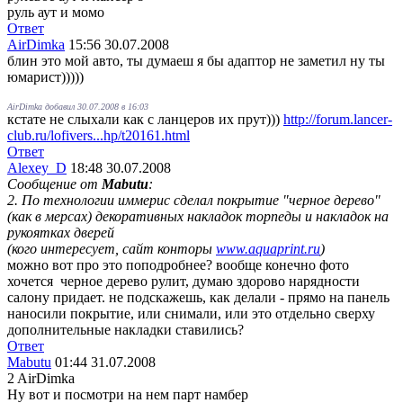
руль аут и момо
Ответ
AirDimka
15:56 30.07.2008
блин это мой авто, ты думаеш я бы адаптор не заметил ну ты
юмарист)))))
AirDimka добавил 30.07.2008 в 16:03
кстате не слыхали как с ланцеров их прут)))
http://forum.lancer-
club.ru/lofivers...hp/t20161.html
Ответ
Alexey_D
18:48 30.07.2008
Сообщение от
Mabutu
:
2. По технологии иммерис сделал покрытие "черное дерево"
(как в мерсах) декоративных накладок торпеды и накладок на
рукоятках дверей
(кого интересует, сайт конторы
www.aquaprint.ru
)
можно вот про это поподробнее? вообще конечно фото
хочется
черное дерево рулит, думаю здорово нарядности
салону придает. не подскажешь, как делали - прямо на панель
наносили покрытие, или снимали, или это отдельно сверху
дополнительные накладки ставились?
Ответ
Mabutu
01:44 31.07.2008
2 AirDimka
Ну вот и посмотри на нем парт намбер