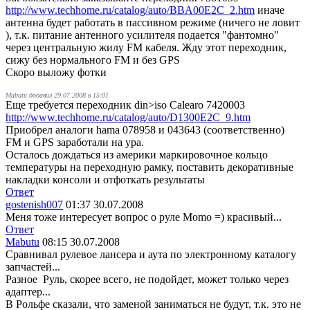
http://www.techhome.ru/catalog/auto/BBA00E2C_2.htm
иначе
антенна будет работать в пассивном режиме (ничего не ловит
), т.к. питание антенного усилителя подается "фантомно"
через центральную жилу FM кабеля. Жду этот переходник,
сижу без нормального FM и без GPS
Скоро выложу фотки
Mabutu добавил 29.07.2008 в 15:01
Еще требуется переходник din>iso Calearo 7420003
http://www.techhome.ru/catalog/auto/D1300E2C_9.htm
Приобрел аналоги hama 078958 и 043643 (соответственно)
FM и GPS заработали на ура.
Осталось дождаться из америки маркировочное кольцо
температуры на переходную рамку, поставить декоративные
накладки консоли и отфоткать результаты
Ответ
gostenish007
01:37 30.07.2008
Меня тоже интересует вопрос о руле Mоmо =) красивый...
Ответ
Mabutu
08:15 30.07.2008
Сравнивал рулевое лансера и аута по электронному каталогу
запчастей...
Разное
Руль, скорее всего, не подойдет, может только через
адаптер...
В Рольфе сказали, что заменой заниматься не будут, т.к. это не