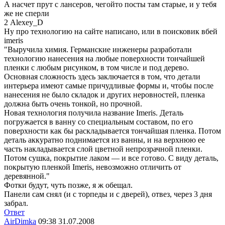
А насчет прут с лансеров, чегойто посты там старые, и у тебя
же не сперли
2 Alexey_D
Ну про технологию на сайте написано, или в поисковик вбей
imeris
"Выручила химия. Германские инженеры разработали
технологию нанесения на любые поверхности тончайшей
пленки с любым рисунком, в том числе и под дерево.
Основная сложность здесь заключается в том, что детали
интерьера имеют самые причудливые формы и, чтобы после
нанесения не было складок и других неровностей, пленка
должна быть очень тонкой, но прочной.
Новая технология получила название Imeris. Деталь
погружается в ванну со специальным составом, по его
поверхности как бы раскладывается тончайшая пленка. Потом
деталь аккуратно поднимается из ванны, и на верхнюю ее
часть накладывается слой цветной непрозрачной пленки.
Потом сушка, покрытие лаком — и все готово. С виду деталь,
покрытую пленкой Imeris, невозможно отличить от
деревянной."
Фотки будут, чуть позже, я ж обещал.
Панели сам снял (и с торпеды и с дверей), отвез, через 3 дня
забрал.
Ответ
AirDimka
09:38 31.07.2008