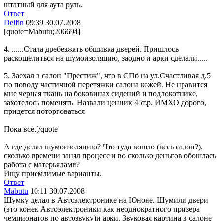
штатный для аута руль.
Ответ
Delfin
09:39 30.07.2008
[quote=Mabutu;206694]
4. ......Стала дребезжать обшивка дверей. Пришлось
раскошелиться на шумоизоляцию, заодно и арки сделали.....
5. Заехал в салон "Престиж", что в СПб на ул.Счастливая д.5
по поводу частичной перетяжки салона кожей. Не нравится
мне черная ткань на боковинах сидений и подлокотнике,
захотелось поменять. Назвали ценник 45т.р. ИМХО дорого,
придется поторговаться
Пока все.[/quote
А где делал шумоизоляцию? Что туда вошло (весь салон?),
сколько времени занял процесс и во сколько деньгов обошлась
работа с матерьялами?
Ищу приемлимые варианты.
Ответ
Mabutu
10:11 30.07.2008
Шумку делал в Автоэлектронике на Юноне. Шумили двери
(это конек Автоэлектроники как неоднократного призера
чемпионатов по автозвуку)и арки. Звуковая картина в салоне