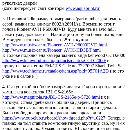
рукоятках дверей
(кого интересует, сайт конторы
www.aquaprint.ru
)
3. Поставил 2din рамку от америкоса(part number для темно-
серой рамки под климат 8002A289HA). Временно стоит
голова Pioneer AVH-P6000DVD .Буду менять на avic-hd3,
лежит уже, дожидается. Навигацию хочу на большом экране.
В мвидео распродажа была, за 29т.р. купил.
http://www.music-car.ru/Pioneer_AVH-P6000DVD.html
http://www.music-car.ru/Pioneer_AVIC-HD3BT.html
К голове подключена камера заднего вида kenwood CCD2000
http://www.kenwood-rus.ru/products/c...ries/CCD-2000/
и
прикуплена антенна FM-GPS Calearo 7727007 Shark Twin Sat
http://www.techhome.ru/catalog/item.asp?pid=95F01A2D
(но это
уже не в салоне
)
4. С акустикой особо не заморачивался. Год назад подарили 2
комплекта коаксилок JBL CS-2165e
http://www.magnitola.ru/JBL-CS-2165e-p-5728.html
их и
воткнул. Стала дребезжать обшивка дверей. Пришлось
раскошелиться на шумоизоляцию, заодно и арки сделали.
Было свободное время, покрасил накладки-грили
https://www.out-club.ru/board/showthread.php?t=10227
. Теперь в
планах на тыл ставить компонентнную акустику, саб, ну и 4х
канальный усилок. Думаю ставить JBL, какие пока решаю.