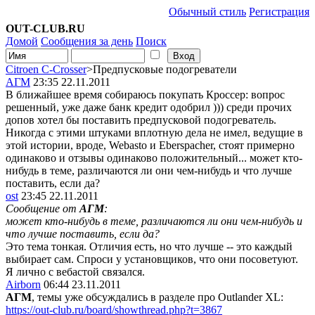
Обычный стиль
Регистрация
OUT-CLUB.RU
Домой
Сообщения за день
Поиск
Citroen C-Crosser
>Предпусковые подогреватели
АГМ
23:35 22.11.2011
В ближайшее время собираюсь покупать Кроссер: вопрос
решенный, уже даже банк кредит одобрил ))) среди прочих
допов хотел бы поставить предпусковой подогреватель.
Никогда с этими штуками вплотную дела не имел, ведущие в
этой истории, вроде, Webasto и Eberspacher, стоят примерно
одинаково и отзывы одинаково положительный... может кто-
нибудь в теме, различаются ли они чем-нибудь и что лучше
поставить, если да?
ost
23:45 22.11.2011
Сообщение от
АГМ
:
может кто-нибудь в теме, различаются ли они чем-нибудь и
что лучше поставить, если да?
Это тема тонкая. Отличия есть, но что лучше -- это каждый
выбирает сам. Спроси у установщиков, что они посоветуют.
Я лично с вебастой связался.
Airborn
06:44 23.11.2011
АГМ
, темы уже обсуждались в разделе про Outlander XL:
https://out-club.ru/board/showthread.php?t=3867