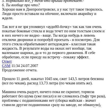
5. Нормально все, у тебя что крыша протекает?
6. Ты вообще про что?
Хорошо вам в Днепропетровске, а у нас тут такое творилось.
Люди просто вставали на обочине, включали аварийку и
ждали.
Так вот я не зря упомянул
«ауди80-бочку» так как там очень
покатые боковые стекла и вода течет по ним толстым слоем и
в них ничего не видно - ваще. Ты когда нибудь в ливень
отключи дворники и попробуй проехать - я посмотрю. Для
этого стекла обрабатывают антидождем - классная такая
жидкость. В результате воды на окнах нет вообще, так
маленькие шарики, да и то до первого движения. Я себе
обработаю, если приеду на встречу - покажу эффект.
Ответ
GSM
11:34 24.07.2007
Продолжение отчета.
Прошло 11 дней, накатал 1045 км, сжег 143,5 литров бензина
(все по чекам), расход 13,73 литра (по чекам опять же).
Машина очень радует, ничего пока не скрипит, тормоза
работают без шума (уже писал) и не сломалось (тьфу три раза),
проблемы с подшипниками нет (сборка майская - значит
ставили другие подшипники сразу на заводе, не обманули),