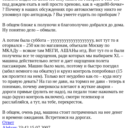
под дождем ехать в ней просто хреново, как в «ауди80-бочке»
? Почему в наших обсуждениях про автокосметику никто не
упомянул про антидождь ? Вы умеете ездить по приборам ?
В общем ближе к полуночи я благополучно добрался до дома.
Ну понятно дело – обмыли.
А потом была суббота – ууууууууууууууууууу, вот тут то я
оторвался – 250 км по магазинам, объехали Москву по
МКАДу – всякие там МЕГИ, АШАНы итд. Вот тут-то и были
получены все те ощущения, ради которых мы выбираем XL –
машина действительно летит и дает ощущения полета
пассажирам. Машин было мало, поэтому и быстро поездил
(забил немного на обкатку) и круиз контроль попробовал (15
км пролетел на нем). Только вот неудобно как-то – куда ногу
то правую девать? На газ не дави, на тормоз не дави - теперь я
понимаю, почему америкосы влетают в жуткие аварии -
дороги прямые (рулить не надо), на педали тоже нажимать не
надо (круиз контроль включен), смотри телевизор и
расслабляйся, а тут, на тебе, перекресток.
В общем, очень рад, машина стоит потраченных на нее денег
и времени ожидания. Встретимся на дорогах.
Ответ
Aleksey
23:42 15.07.2007