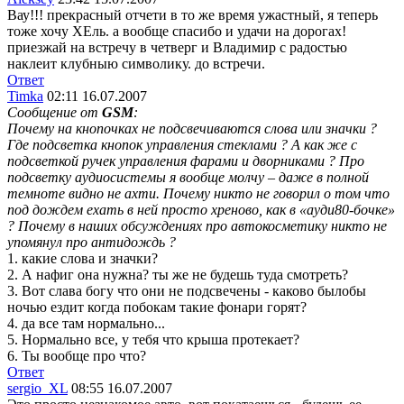
Вау!!! прекрасный отчети в то же время ужастный, я теперь
тоже хочу ХЕль. а вообще спасибо и удачи на дорогах!
приезжай на встречу в четверг и Владимир с радостью
наклеит клубныю символику. до встречи.
Ответ
Timka
02:11 16.07.2007
Сообщение от
GSM
:
Почему на кнопочках не подсвечиваются слова или значки ?
Где подсветка кнопок управления стеклами ? А как же с
подсветкой ручек управления фарами и дворниками ? Про
подсветку аудиосистемы я вообще молчу – даже в полной
темноте видно не ахти. Почему никто не говорил о том что
под дождем ехать в ней просто хреново, как в «ауди80-бочке»
? Почему в наших обсуждениях про автокосметику никто не
упомянул про антидождь ?
1. какие слова и значки?
2. А нафиг она нужна? ты же не будешь туда смотреть?
3. Вот слава богу что они не подсвечены - каково былобы
ночью ездит когда побокам такие фонари горят?
4. да все там нормально...
5. Нормально все, у тебя что крыша протекает?
6. Ты вообще про что?
Ответ
sergio_XL
08:55 16.07.2007