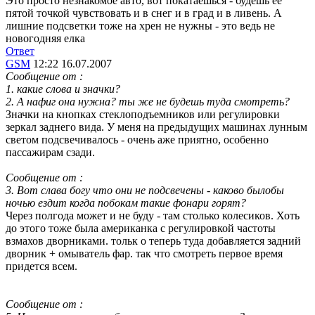
Это просто незнакомое авто, вот покатаешься - будешь ее
пятой точкой чувствовать и в снег и в град и в ливень. А
лишние подсветки тоже на хрен не нужны - это ведь не
новогодняя елка
Ответ
GSM
12:22 16.07.2007
Сообщение от
:
1. какие слова и значки?
2. А нафиг она нужна? ты же не будешь туда смотреть?
Значки на кнопках стеклоподъемников или регулировки
зеркал заднего вида. У меня на предыдущих машинах лунным
светом подсвечивалось - очень аже приятно, особенно
пассажирам сзади.
Сообщение от
:
3. Вот слава богу что они не подсвечены - каково былобы
ночью ездит когда побокам такие фонари горят?
Через полгода может и не буду - там столько колесиков. Хоть
до этого тоже была американка с регулировкой частоты
взмахов дворниками. тольк о теперь туда добавляется задний
дворник + омыватель фар. так что смотреть первое время
придется всем.
Сообщение от
: