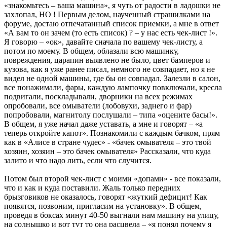
«знакомьтесь – ваша машина», я чуть от радости в ладошки не
захлопал, НО ! Первым делом, наученный страшилками на
форуме, достаю отпечатанный список приемки, а мне в ответ
«А вам то он зачем (то есть список) ? – у нас есть чек-лист !».
Я говорю – «ок», давайте сначала по вашему чек-листу, а
потом по моему. В общем, облазали всю машинку,
повреждения, царапин выявлено не было, цвет бамперов и
кузова, как я уже ранее писал, немного не совпадает, но я не
видел не одной машины, где бы он совпадал. Залезли в салон,
все понажимали, фары, каждую лампочку повключали, кресла
подвигали, поскладывали, дворники на всех режимах
опробовали, все омыватели (лобовухи, заднего и фар)
попробовали, магнитолу послушали – типа «оцените басы!».
В общем, я уже начал даже уставать, а мне и говорят – «а
теперь откройте капот». Познакомили с каждым бачком, прям
как в «Алисе в стране чудес» - «бачек омывателя – это твой
хозяин, хозяин – это бачек омывателя» Рассказали, что куда
залито и что надо лить, если что случится.
Потом был второй чек-лист с моими «допами» - все показали,
что и как и куда поставили. Жаль только передних
брызговиков не оказалось, говорят «жуткий дефицит! Как
появятся, позвоним, пригласим на установку». В общем,
проведя в боксах минут 40-50 выгнали нам машину на улицу,
на солнышко и вот тут то она расцвела – «я понял почему я