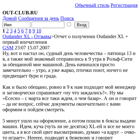
Обычный стиль
Регистрация
OUT-CLUB.RU
Домой
Сообщения за день
Поиск
1
2
3
4
5
6
7
8
9
10
Outlander XL - Отзывы
>Отчет о получении Outlander XL +
первый впечатления
GSM
23:07 15.07.2007
Ну, вот и настал он, судный день человечества – пятница 13 и
я, а также мой знакомый отправились к 9 утра в Рольф-Сити
за обещанной мне машиной. День начинался просто
замечательно – утро, а уже жарко, птички поют, ничего не
предвещает бури и града.
Как и было обещано, ровно в 9 к нам подходит мой менеджер
и заговорчески спрашивает «ну что заждались?». Ну мы
«Есесно – с марта все таки ждем, о чем базар». А он и говорит
– да не вопрос, сейчас документы окончательно с вами
оформим и пойдем смотреть.
5 минут ушло на оформление, а потом пошли в боксы выдачи
машин. Идем, куча (чуть ли не десяток) XL-ей и все не моего
цвета, а я все свой цвет высматриваю, думаю «а вдруг – очко-
то играет». Неееее, подводят к бежевому и говорит