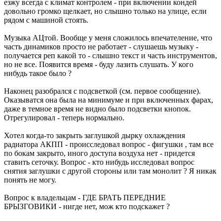
езжу всегда с климат контролем - при включении кондей
довольно громко щелкает, но слышно только на улице, если
рядом с машиной стоять.
Музыка АЦтой. Вообще у меня сложилось впечателение, что
часть динамиков просто не работает - слушаешь музыку -
получается реп какой то - слышно текст и часть инструментов,
но не все. Появится время - буду лазить слушать. У кого
нибудь такое было ?
Наконец разобрался с подсветкой (см. первое сообщение).
Оказыватся она была на минимуме и при включенных фарах,
даже в темное время не видно было подсветки кнопок.
Отрегулировал - теперь нормально.
Хотел когда-то закрыть заглушкой дырку охлаждения
радиатора АКПП - происследовал вопрос - фигушки , там все
по бокам закрыто, иного доступа воздуха нет - придется
ставить сеточку. Вопрос - кто нибудь исследовал вопрос
снятия заглушки с другой стороны или там монолит ? Я никак
понять не могу.
Вопрос к владельцам - ГДЕ БРАТЬ ПЕРЕДНИЕ
БРЫЗГОВИКИ - нигде нет, мож кто подскажет ?