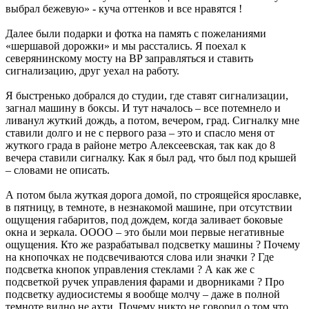
выбрал бежевую» - куча оттенков и все нравятся !
Далее были подарки и фотка на память с пожеланиями
«шершавой дорожки» и мы расстались. Я поехал к
северянинскому мосту на BP заправляться и ставить
сигнализацию, друг уехал на работу.
Я быстренько добрался до студии, где ставят сигнализации,
загнал машину в боксы. И тут началось – все потемнело и
ливанул жуткий дождь, а потом, вечером, град. Сигналку мне
ставили долго и не с первого раза – это и спасло меня от
жуткого града в районе метро Алексеевская, так как до 8
вечера ставили сигналку. Как я был рад, что был под крышей
– словами не описать.
А потом была жуткая дорога домой, по строящейся ярославке,
в пятницу, в темноте, в незнакомой машине, при отсутствии
ощущения габаритов, под дождем, когда заливает боковые
окна и зеркала. ОООО – это были мои первые негативные
ощущения. Кто же разрабатывал подсветку машины ? Почему
на кнопочках не подсвечиваются слова или значки ? Где
подсветка кнопок управления стеклами ? А как же с
подсветкой ручек управления фарами и дворниками ? Про
подсветку аудиосистемы я вообще молчу – даже в полной
темноте видно не ахти. Почему никто не говорил о том что