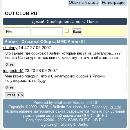
Обычный стиль
Регистрация
OUT-CLUB.RU
Домой
Сообщения за день
Поиск
Airtrek - Отзывы
>Сборка MMC Airtrek!!!
shalnoy
14:47 27.09.2007
Кто занает где собирают Airtrek которые везут из Сингапура...???
Если в Сингапуре,то как они по качеству...кто что об этом знает...
Ответ
inspectorM
23:20 28.09.2007
Мне кто-то говорил, что у Сингапурских сборка в Японии.
Но утверждать не буду.
Ответ
Ответ
Up
Powered by vBulletin® Version 3.8.10
Copyright ©2000 - 2026, vBulletin Solutions, Inc. Перевод:
zCarot
Использование материалов сайта разрешается только при условии
размещения активной ссылки на OUT-CLUB.RU
Copyright ©2006 - 2026, WWW.OUT-CLUB.RU
Lightweight Styling ©
Dartho