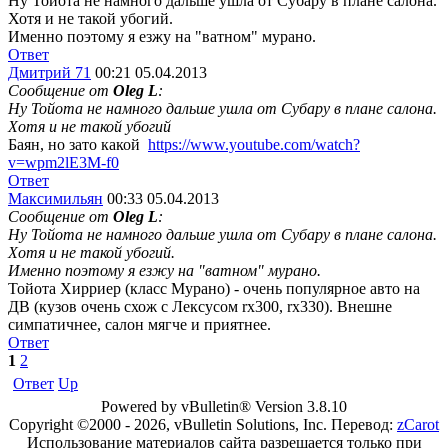
Ну Тойота не намного дальше ушла от Субару в плане салона.
Хотя и не такой убогий.
Именно поэтому я езжу на "ватном" мурано.
Ответ
Дмитрий 71
00:21 05.04.2013
Сообщение от
Oleg L
:
Ну Тойота не намного дальше ушла от Субару в плане салона.
Хотя и не такой убогий
Баян, но зато какой
https://www.youtube.com/watch?
v=wpm2lE3M-f0
Ответ
Максимильян
00:33 05.04.2013
Сообщение от
Oleg L
:
Ну Тойота не намного дальше ушла от Субару в плане салона.
Хотя и не такой убогий.
Именно поэтому я езжу на "ватном" мурано.
Тойота Хирриер (класс Мурано) - очень популярное авто на
ДВ (кузов очень схож с Лексусом rx300, rx330). Внешне
симпатичнее, салон мягче и приятнее.
Ответ
1
2
Ответ
Up
Powered by vBulletin® Version 3.8.10
Copyright ©2000 - 2026, vBulletin Solutions, Inc. Перевод:
zCarot
Использование материалов сайта разрешается только при