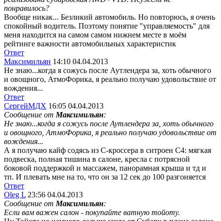
понравилось?
Вообще никак... Безликий автомобиль. Но повторюсь, я очень
спокойный водитель. Поэтому понятие "управляемость" для
меня находится на самом самом нижнем месте в моём
рейтинге важности автомобильных характеристик
Ответ
Максимильян
14:10 04.04.2013
Не знаю...когда я сожусь после Аутлендера за, хоть обычного
и овощного, АтмоФорика, я реально получаю удовольствие от
вождения...
Ответ
СергейМДХ
16:05 04.04.2013
Сообщение от
Максимильян
:
Не знаю...когда я сожусь после Аутлендера за, хоть обычного
и овощного, АтмоФорика, я реально получаю удовольствие от
вождения...
А я получаю кайф содясь из С-кроссера в ситроен С4: мягкая
подвеска, полная тишина в салоне, кресла с потрясной
боковой поддержкой и массажем, панорамная крыша и тд и
тп. И плевать мне на то, что он за 12 сек до 100 разгоняется
Ответ
Oleg L
23:56 04.04.2013
Сообщение от
Максимильян
:
Если вам важен салон - покупайте ватную тойоту.