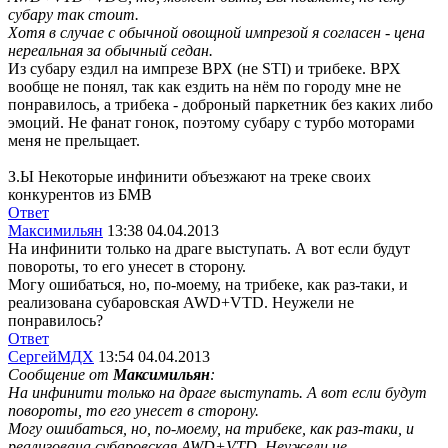
субару так стоит.
Хотя в случае с обычной овощной импрезой я согласен - цена
нереальная за обычный седан.
Из субару ездил на импрезе ВРХ (не STI) и трибеке. ВРХ
вообще не понял, так как ездить на нём по городу мне не
понравилось, а трибека - доброный паркетник без каких либо
эмоций. Не фанат гонок, поэтому субару c турбо моторами
меня не прельщает.
З.Ы Некоторые инфинити объезжают на треке своих
конкурентов из БМВ
Ответ
Максимильян
13:38 04.04.2013
На инфинити только на драге выступать. А вот если будут
повороты, то его унесет в сторону.
Могу ошибаться, но, по-моему, на трибеке, как раз-таки, и
реализована субаровская AWD+VTD. Неужели не
понравилось?
Ответ
СергейМДХ
13:54 04.04.2013
Сообщение от
Максимильян
:
На инфинити только на драге выступать. А вот если будут
повороты, то его унесет в сторону.
Могу ошибаться, но, по-моему, на трибеке, как раз-таки, и
реализована субаровская AWD+VTD. Неужели не