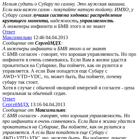
Нельзя судить о Субару по салону. Это мужская машина.
Если вам важен салон - покупайте ватную тойоту. ИМХО, у
Субару самая
лучшая система ходовки: распределение
крутящего момента,
надежность
, управляемость
.
А инженеры инфинити и БМВ этого и не знают
Ответ
Максимильян
12:46 04.04.2013
Сообщение от
СергейМДХ
:
А инженеры инфинити и БМВ этого и не знают
С БМВ согласен - говорят, что хорошая управляемость. Но про
инфинити я очень сомневаюсь. Если Вам в жизни удастся
прокатиться на Субарике, Вы поймете, как он рулится и
управляется. А если Вам попадется еще Субару с
AWD+VTD+VDC, то, может быть, Вы поймете, почему
субару так стоит.
Хотя в случае с обычной овощной импрезой я согласен - цена
нереальная за обычный седан.
Ответ
СергейМДХ
13:16 04.04.2013
Сообщение от
Максимильян
:
С БМВ согласен - говорят, что хорошая управляемость. Но
про инфинити я очень сомневаюсь. Если Вам в жизни удастся
прокатиться на Субарике, Вы поймете, как он рулится и
управляется. А если Вам попадется еще Субару с
AWD+VTD+VDC, то, может быть, Вы поймете, почему