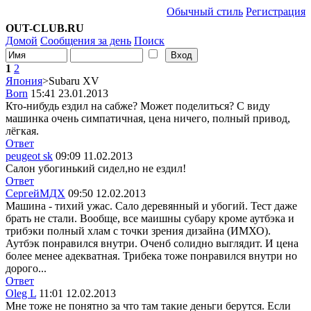
Обычный стиль
Регистрация
OUT-CLUB.RU
Домой
Сообщения за день
Поиск
1
2
Япония
>Subaru XV
Born
15:41 23.01.2013
Кто-нибудь ездил на сабже? Может поделиться? С виду
машинка очень симпатичная, цена ничего, полный привод,
лёгкая.
Ответ
peugeot sk
09:09 11.02.2013
Салон убогинький сидел,но не ездил!
Ответ
СергейМДХ
09:50 12.02.2013
Машина - тихий ужас. Сало деревянный и убогий. Тест даже
брать не стали. Вообще, все маишны субару кроме аутбэка и
трибэки полный хлам с точки зрения дизайна (ИМХО).
Аутбэк понравился внутри. Оченб солидно выглядит. И цена
более менее адекватная. Трибека тоже понравился внутри но
дорого...
Ответ
Oleg L
11:01 12.02.2013
Мне тоже не понятно за что там такие деньги берутся. Если