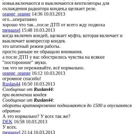
новья.включаются и выключаются вентиляторы для
охлаждения радиатора кондея,а щелкает реле.
orange_orange
14:36 10.03.2013
ого...оперативно
хорошо что так...после ДТП от всего жду подвоха
megaaxel
15:48 10.03.2013
когда включен кондей, щелкает муфта, которая включает и
выключает компрессор кондея.
это штатный режим работы.
просто раньше не обращали внимания.
а после ДТП у вас обострились чувства на всякие
"посторонние" звуки.
так что не переживайте, всё нормально.
orange_orange
16:12 10.03.2013
огромное спасибо!
Ruslan44
16:50 10.03.2013
Сообщение от
Ruslan44
:
при включении кондея
Сообщение от
Ruslan44
:
обороты кратковременно поднимаются до 1500 и опускаются
обратно
А это нормально? У всех так же?
DEK
16:58 10.03.2013
У всех.
megaaxel
21:14 10.03.2013