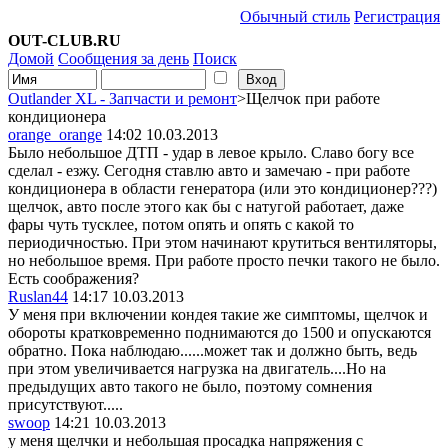
Обычный стиль
Регистрация
OUT-CLUB.RU
Домой
Сообщения за день
Поиск
Outlander XL - Запчасти и ремонт
>Щелчок при работе
кондиционера
orange_orange
14:02 10.03.2013
Было небольшое ДТП - удар в левое крыло. Славо богу все
сделал - езжу. Сегодня ставлю авто и замечаю - при работе
кондиционера в области генератора (или это кондиционер???)
щелчок, авто после этого как бы с натугой работает, даже
фары чуть тусклее, потом опять и опять с какой то
периодичностью. При этом начинают крутиться вентиляторы,
но небольшое время. При работе просто печки такого не было.
Есть соображения?
Ruslan44
14:17 10.03.2013
У меня при включении кондея такие же симптомы, щелчок и
обороты кратковременно поднимаются до 1500 и опускаются
обратно. Пока наблюдаю......может так и должно быть, ведь
при этом увеличивается нагрузка на двигатель....Но на
предыдущих авто такого не было, поэтому сомнения
присутствуют.....
swoop
14:21 10.03.2013
у меня щелчки и небольшая просадка напряжения с