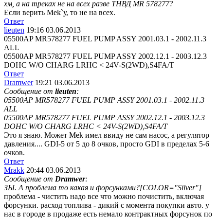
хм, а на треках не на всех разве ТНВД MR 578277?
Если верить Mek`у, то не на всех.
Ответ
lieuten
19:16 03.06.2013
05500AP MR578277 FUEL PUMP ASSY 2001.03.1 - 2002.11.3
ALL
05500AP MR578277 FUEL PUMP ASSY 2002.12.1 - 2003.12.3
DOHC W/O CHARG LRHC < 24V-S(2WD),S4FA/T
Ответ
Dramwer
19:21 03.06.2013
Сообщение от
lieuten
:
05500AP MR578277 FUEL PUMP ASSY 2001.03.1 - 2002.11.3
ALL
05500AP MR578277 FUEL PUMP ASSY 2002.12.1 - 2003.12.3
DOHC W/O CHARG LRHC < 24V-S(2WD),S4FA/T
Это я знаю. Может Mek имел ввиду не сам насос, а регулятор
давления.... GDI-5 от 5 до 8 очков, просто GDI в пределах 5-6
очков.
Ответ
Mrakk
20:44 03.06.2013
Сообщение от
Dramwer
:
ЗЫ. А проблема то какая и форсунками?[COLOR="Silver"]
проблема - чистить надо все что можно почистить, включая
форсунки. расход топлива - дикий с момента покупки авто. у
нас в городе в продаже есть немало контрактных форсунок по