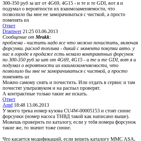
300-350 руб за шт от 4G69, 4G15 - и те и те GDI, вот я и
подумал о вероятности их взаимозаменяемости, что
позволило бы мне не заморачиваться с чисткой, а просто
поменять их
Ответ
Dramwer
21:25 03.06.2013
Сообщение от
Mrakk
:
проблема - чистить надо все что можно почистить, включая
форсунки. расход топлива - дикий с момента покупки авто. у
нас в городе в продаже есть немало контрактных форсунок
по 300-350 руб за шт от 4G69, 4G15 - и те и те GDI, вот я и
подумал о вероятности их взаимозаменяемости, что
позволило бы мне не заморачиваться с чисткой, а просто
поменять их
Можно самому снять и почистить. Или отдать в сервис и там
почистят ультразвуком и на распыл проверят.
А контрактные только такие же искать.
Ответ
Amd
18:48 13.06.2013
У моего трека номер кузова CU4W-00005153 и стоят синие
форсунки (номер насоса ТНВД такой как написано выше).
Можешь проверить по каталогу, если у тебя номера форсунок
такие же, то значит тоже синие.
Что касается модификаций, если верить каталогу MMC ASA,