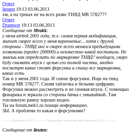
Ответ
lieuten
19:13 03.06.2013
хм, а на треках не на всех разве ТНВД MR 578277?
Ответ
Dramwer
19:13 03.06.2013
Сообщение от
Mrakk
:
у меня airtrek 2001 года, т.е. самая первая модификация,
значит скорее всего у меня коричневые... хотя с другой
стороны - ТНВД мог и скорее всего менялся предыдущими
хозяевами (пробег 200000) и неизвестно какой поставили. Не
знаешь как определить по маркировке ТНВД? вообщем, скоро
буду снимать впуск с целью его полной чистки, заодно
посмотрю какие стоят форсунки и спишу все маркировки,
какие есть
Так и у меня 2001 года. И синие форсунки. Ищи на тнвд
номер MR 578277. Синяя табличка и белыми цифрами.
Форсунки можно рассмотреть и не снимая впуск. С помощью
фонарика и зеркала со стороны бачка с омывайкой. Там
топливную рампу хорошо видно.
Ты на forum.mek1.ru поищи информацию.
ЗЫ. А проблема то какая и форсунками?
---------- Добавлено в 18:15 ---------- Предыдущее сообщение было написано в 18:13 ----------
Сообщение от
lieuten
: