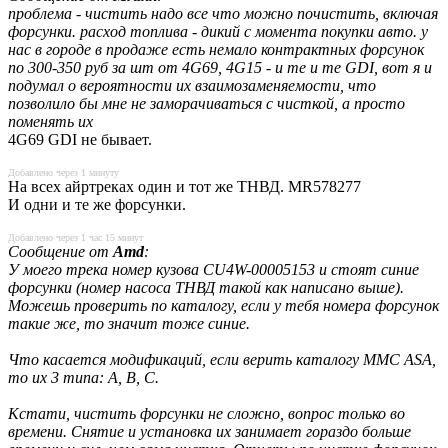
проблема - чистить надо все что можно почистить, включая
форсунки. расход топлива - дикий с момента покупки авто. у
нас в городе в продаже есть немало контрактных форсунок
по 300-350 руб за шт от 4G69, 4G15 - и те и те GDI, вот я и
подумал о вероятности их взаимозаменяемости, что
позволило бы мне не заморачиваться с чисткой, а просто
поменять их
4G69 GDI не бывает.
Добавлено через 1 минуту
На всех айртреках один и тот же ТНВД. MR578277
И одни и те же форсунки.
Добавлено через 1 час 15 минут
Сообщение от
Amd
:
У моего трека номер кузова CU4W-00005153 и стоят синие
форсунки (номер насоса ТНВД такой как написано выше).
Можешь проверить по каталогу, если у тебя номера форсунок
такие же, то значит тоже синие.
Что касается модификаций, если верить каталогу MMC ASA,
то их 3 типа: A, B, C.
Кстати, чистить форсунки не сложно, вопрос только во
времени. Снятие и установка их занимает гораздо больше