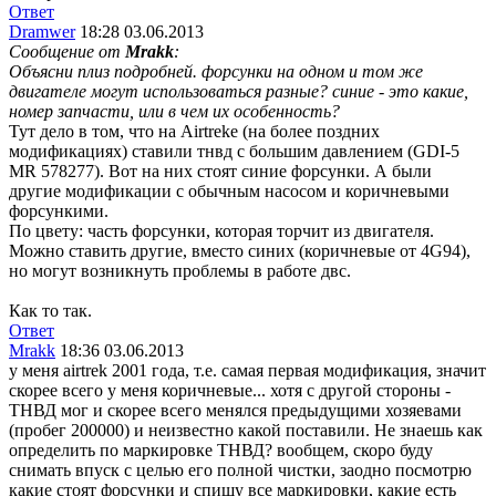
Ответ
Dramwer
18:28 03.06.2013
Сообщение от
Mrakk
:
Объясни плиз подробней. форсунки на одном и том же
двигателе могут использоваться разные? синие - это какие,
номер запчасти, или в чем их особенность?
Тут дело в том, что на Airtreke (на более поздних
модификациях) ставили тнвд с большим давлением (GDI-5
MR 578277). Вот на них стоят синие форсунки. А были
другие модификации с обычным насосом и коричневыми
форсункими.
По цвету: часть форсунки, которая торчит из двигателя.
Можно ставить другие, вместо синих (коричневые от 4G94),
но могут возникнуть проблемы в работе двс.
Как то так.
Ответ
Mrakk
18:36 03.06.2013
у меня airtrek 2001 года, т.е. самая первая модификация, значит
скорее всего у меня коричневые... хотя с другой стороны -
ТНВД мог и скорее всего менялся предыдущими хозяевами
(пробег 200000) и неизвестно какой поставили. Не знаешь как
определить по маркировке ТНВД? вообщем, скоро буду
снимать впуск с целью его полной чистки, заодно посмотрю
какие стоят форсунки и спишу все маркировки, какие есть