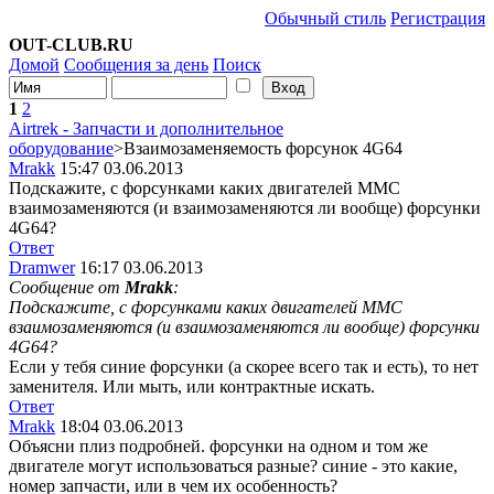
Обычный стиль
Регистрация
OUT-CLUB.RU
Домой
Сообщения за день
Поиск
1
2
Airtrek - Запчасти и дополнительное
оборудование
>Взаимозаменяемость форсунок 4G64
Mrakk
15:47 03.06.2013
Подскажите, с форсунками каких двигателей MMC
взаимозаменяются (и взаимозаменяются ли вообще) форсунки
4G64?
Ответ
Dramwer
16:17 03.06.2013
Сообщение от
Mrakk
:
Подскажите, с форсунками каких двигателей MMC
взаимозаменяются (и взаимозаменяются ли вообще) форсунки
4G64?
Если у тебя синие форсунки (а скорее всего так и есть), то нет
заменителя. Или мыть, или контрактные искать.
Ответ
Mrakk
18:04 03.06.2013
Объясни плиз подробней. форсунки на одном и том же
двигателе могут использоваться разные? синие - это какие,
номер запчасти, или в чем их особенность?