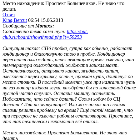
Место нахождения: Проспект Большевиков. Не знаю что
делать
Ответ
King Bercut
06:54 15.06.2013
Сообщение от
Monaxx
:
Собственно тема сама тут:
https://out-
club.ru/board/showthread.php?t=59253
Ситуация такая: СПб пробка, сутра как обычно, работает
кондиционер и благополучно стою в пробке. Кондиционер
перестает охлаждать, через некоторое время замечаю, что
температура охлаждающей жидкости зашкаливает.
Останавливаюсь, открываю капот, жидкость кипит,
плескается через крышку, остыл, проехал чуть, доитянул до
место стоянки. В последний момент уже при нажатии чуть
на газ мотор издавал звуки, как-будто бы по консервной банке
пустой часто стучат. Оставил машину остывать.
Подскажите, что сейчас делать? Своим ходом до СЦ
доехать? Или на эвакуаторе? Или можно как то своими
силами решить проблему на время? Ещё такой момент, что
при перегреве не замечал работы вентиляторов. Простите,
что так технически неграмотно всё описал.
Место нахождения: Проспект Большевиков. Не знаю что
делать