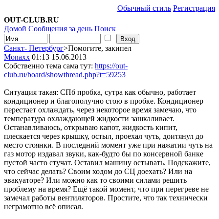
Обычный стиль
Регистрация
OUT-CLUB.RU
Домой
Сообщения за день
Поиск
Санкт- Петербург
>Помогите, закипел
Monaxx
01:13 15.06.2013
Собственно тема сама тут:
https://out-
club.ru/board/showthread.php?t=59253
Ситуация такая: СПб пробка, сутра как обычно, работает
кондиционер и благополучно стою в пробке. Кондиционер
перестает охлаждать, через некоторое время замечаю, что
температура охлаждающей жидкости зашкаливает.
Останавливаюсь, открываю капот, жидкость кипит,
плескается через крышку, остыл, проехал чуть, доитянул до
место стоянки. В последний момент уже при нажатии чуть на
газ мотор издавал звуки, как-будто бы по консервной банке
пустой часто стучат. Оставил машину остывать. Подскажите,
что сейчас делать? Своим ходом до СЦ доехать? Или на
эвакуаторе? Или можно как то своими силами решить
проблему на время? Ещё такой момент, что при перегреве не
замечал работы вентиляторов. Простите, что так технически
неграмотно всё описал.