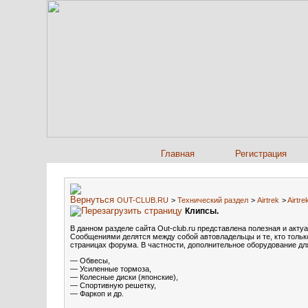
Главная
Регистрация
OUT-CLUB.RU
>
Технический раздел
>
Airtrek
>
Airtr
Клипсы.
В данном разделе сайта Out-club.ru представлена полезная и акт
Сообщениями делятся между собой автовладельцы и те, кто только
страницах форума. В частности, дополнительное оборудование для
— Обвесы,
— Усиленные тормоза,
— Колесные диски (японские),
— Спортивную решетку,
— Фаркоп и др.