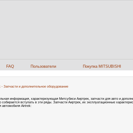
FAQ
Пользователи
Покупка MITSUBISHI
ek - Запчасти и дополнительное оборудование
уальная информация, характеризующая Митсубиси Аиртрек, запчасти для авто и допол
 собирается вступать в эти ряды. Запчасти Аиртрек, их эксплуатационные характерис
 автомобиля Airtrek: